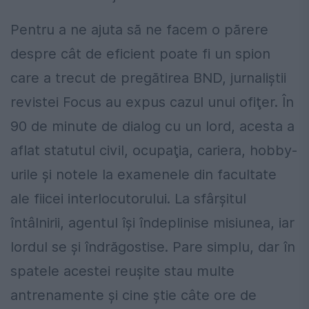
Pentru a ne ajuta să ne facem o părere
despre cât de eficient poate fi un spion
care a trecut de pregătirea BND, jurnaliştii
revistei Focus au expus cazul unui ofiţer. În
90 de minute de dialog cu un lord, acesta a
aflat statutul civil, ocupaţia, cariera, hobby-
urile şi notele la examenele din facultate
ale fiicei interlocutorului. La sfârşitul
întâlnirii, agentul îşi îndeplinise misiunea, iar
lordul se şi îndrăgostise. Pare simplu, dar în
spatele acestei reuşite stau multe
antrenamente şi cine ştie câte ore de