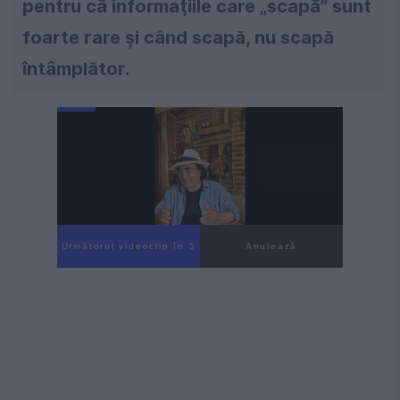
pentru că informaţiile care „scapă” sunt
foarte rare şi când scapă, nu scapă
întâmplător.
Următorul videoclip în 4
Anulează