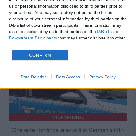
us or personal information disclosed to third parties prior to
your opt-out. You may separately opt-out of the further
disclosure of your personal information by third parties on the
IAB’s list of downstream participants. This information may
also be disclosed by us to third parties on the
IAB’s List of
Recomandările noastre
Downstream Participants
that may further disclose it to other
third parties.
CONFIRM
Data Deletion
Data Access
Privacy Policy
INTERNATIONAL
Cine este românca arestată în Germania într-