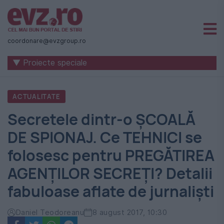
Știri
naționale
coordonare@evzgroup.ro
și
▼ Proiecte speciale
internaționale
|
ACTUALITATE
România
Secretele dintr-o ŞCOALĂ
-
DE SPIONAJ. Ce TEHNICI se
Evenimentul
folosesc pentru PREGĂTIREA
Zilei
AGENŢILOR SECREŢI? Detalii
fabuloase aflate de jurnalişti
Daniel Teodoreanu
8 august 2017, 10:30