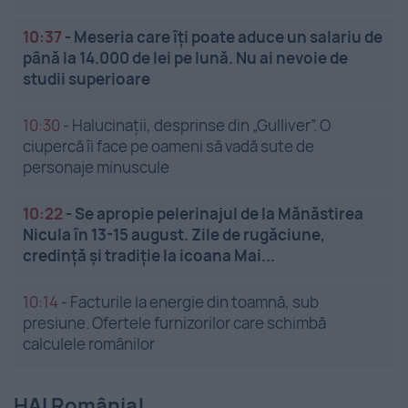
10:37
-
Meseria care îți poate aduce un salariu de
până la 14.000 de lei pe lună. Nu ai nevoie de
studii superioare
10:30
-
Halucinații, desprinse din „Gulliver”. O
ciupercă îi face pe oameni să vadă sute de
personaje minuscule
10:22
-
Se apropie pelerinajul de la Mănăstirea
Nicula în 13-15 august. Zile de rugăciune,
credință și tradiție la icoana Mai...
10:14
-
Facturile la energie din toamnă, sub
presiune. Ofertele furnizorilor care schimbă
calculele românilor
HAI România!