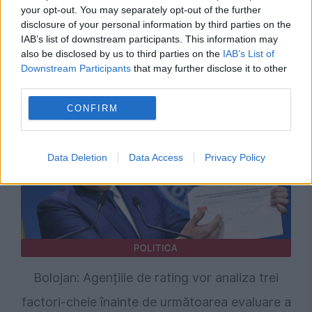
PSD cere activarea mecanismului european
your opt-out. You may separately opt-out of the further
disclosure of your personal information by third parties on the
de urgență pentru energie și susține
IAB’s list of downstream participants. This information may
menținerea centralelor pe cărbune. Critici la
also be disclosed by us to third parties on the
IAB’s List of
Downstream Participants
that may further disclose it to other
adresa lui Bolojan
third parties.
CONFIRM
Data Deletion
Data Access
Privacy Policy
POLITICA
Bolojan: Agențiile de rating vor analiza trei
factori-cheie înainte de următoarea evaluare a