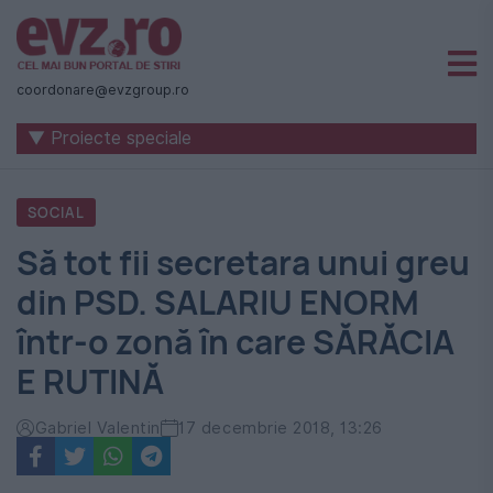
Știri
naționale
coordonare@evzgroup.ro
și
▼ Proiecte speciale
internaționale
|
SOCIAL
România
Să tot fii secretara unui greu
-
din PSD. SALARIU ENORM
Evenimentul
într-o zonă în care SĂRĂCIA
Zilei
E RUTINĂ
Gabriel Valentin
17 decembrie 2018, 13:26