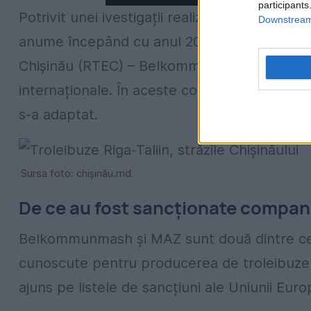
participants
Potrivit unei ivestigații realizată de portalul
a
Downstream 
anume începând cu anul 2020, doi dintre princ
Chișinău (RTEC) – Belkommunmash și MAZ – au 
internaționale. În aceste condiții, relațiile d
s-a adaptat.
Sursa foto: chișinău.md
De ce au fost sancționate compani
Belkommunmash și MAZ sunt două dintre cele
cunoscute pentru producerea de troleibuze ș
ajuns pe listele de sancțiuni ale Uniunii Euro