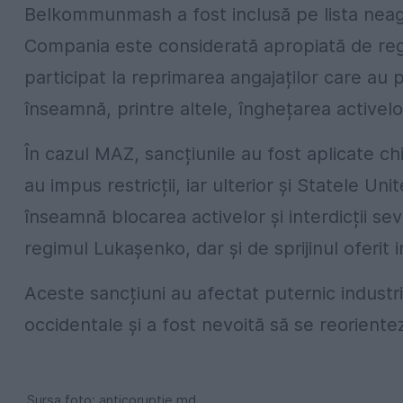
Belkommunmash a fost inclusă pe lista neagr
Compania este considerată apropiată de regi
participat la reprimarea angajaților care au 
înseamnă, printre altele, înghețarea activelo
În cazul MAZ, sancțiunile au fost aplicate 
au impus restricții, iar ulterior și Statele U
înseamnă blocarea activelor și interdicții sev
regimul Lukașenko, dar și de sprijinul oferit i
Aceste sancțiuni au afectat puternic industri
occidentale și a fost nevoită să se reorientez
Sursa foto: anticorupție.md