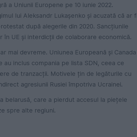
ă a Uniunii Europene pe 10 iunie 2022.
mul lui Aleksandr Lukașenko și acuzată că ar f
protestat după alegerile din 2020. Sancțiunile
r în UE și interdicții de colaborare economică.
chiar mai devreme. Uniunea Europeană și Canada
nite au inclus compania pe lista SDN, ceea ce
ere de tranzacții. Motivele țin de legăturile cu
ndirect agresiunii Rusiei împotriva Ucrainei.
a belarusă, care a pierdut accesul la piețele
e spre alte regiuni.