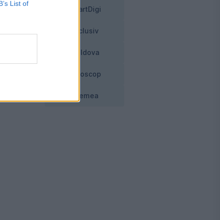
B’s List of
SmartDigi
și
Exclusiv
Moldova
a
Horoscop
Vremea