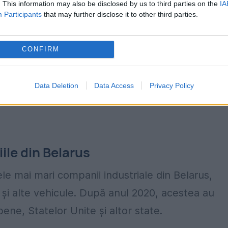
. This information may also be disclosed by us to third parties on the
IA
nticorupție.md
, situația are o explicație simplă 
Participants
that may further disclose it to other third parties.
ipalii furnizori ai Regiei Transport Electric
fost incluși în listele de sancțiuni
CONFIRM
irecte au devenit imposibile sau riscante, iar piaț
Data Deletion
Data Access
Privacy Policy
ile din Belarus
 mai mari companii industriale din Belarus,
i alte vehicule. După anul 2020, acestea au
pene, Statelor Unite și altor state.