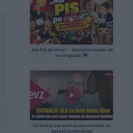
„Mă PIȘ pe mine!” – Secretul murdar de
la congrese! 😳
Ce statui mai sunt acum vinovate de
dezastrul României