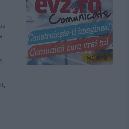
upă
e
e.
nt,