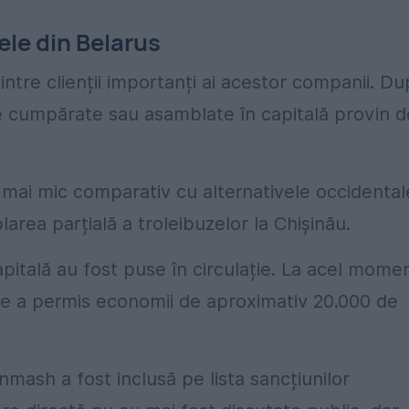
ele din Belarus
dintre clienții importanți ai acestor companii. D
e cumpărate sau asamblate în capitală provin d
l mai mic comparativ cu alternativele occidental
larea parțială a troleibuzelor la Chișinău.
pitală au fost puse în circulație. La acel mome
ie a permis economii de aproximativ 20.000 de
mash a fost inclusă pe lista sancțiunilor