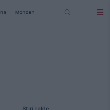
onal
Monden
Stiri calde