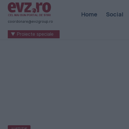
Știri
Home
Social
naționale
coordonare@evzgroup.ro
și
▼ Proiecte speciale
internaționale
|
România
-
Evenimentul
Zilei