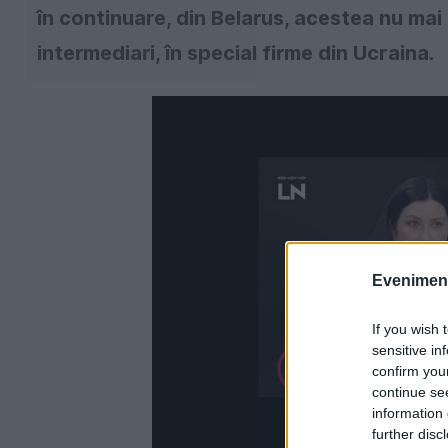
în continuare, din Belarus, acestea nu mai 
intermediari, în special firme din Ucraina.
Evenimentu
If you wish 
sensitive in
confirm you
continue se
information 
further disc