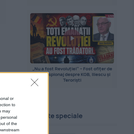
„Nu a fost Revoluție!” – Fost ofițer de
contraspionaj despre KGB, Iliescu și
Teroriști
sonal or
ection to
ou may
Proiecte speciale
 personal
out of the
 downstream