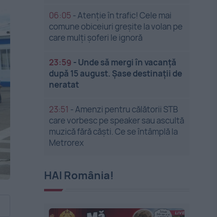
06:05
-
Atenție în trafic! Cele mai
comune obiceiuri greșite la volan pe
care mulți șoferi le ignoră
23:59
-
Unde să mergi în vacanță
după 15 august. Șase destinații de
neratat
23:51
-
Amenzi pentru călătorii STB
care vorbesc pe speaker sau ascultă
muzică fără căști. Ce se întâmplă la
Metrorex
HAI România!