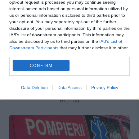
opt-out request is processed you may continue seeing
interest-based ads based on personal information utilized by
us or personal information disclosed to third parties prior to
your opt-out. You may separately opt-out of the further
disclosure of your personal information by third parties on the
IAB’s list of downstream participants. This information may
also be disclosed by us to third parties on the
IAB’s List of
Downstream Participants
that may further disclose it to other
third parties.
INTERNATIONAL
CONFIRM
Primele decese provocate de ciclozporiază,
Data Deletion
Data Access
Privacy Policy
raportate în SUA. Focarul continuă să se
extindă