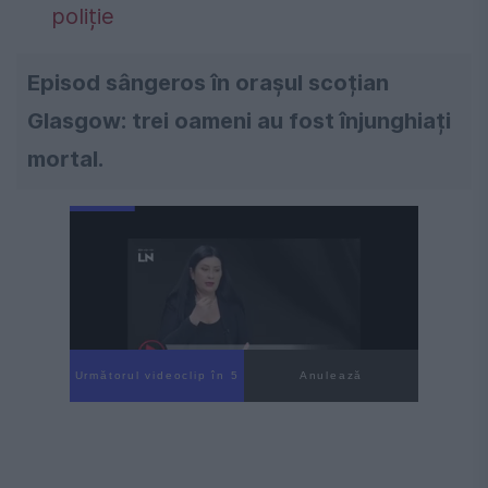
poliție
Episod sângeros în orașul scoțian
Glasgow: trei oameni au fost înjunghiați
mortal.
Următorul videoclip în 4
Anulează