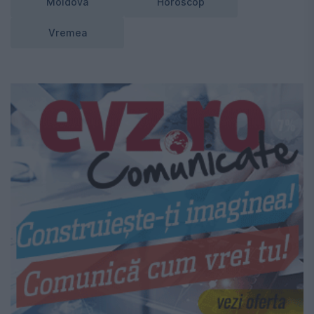
Moldova
Horoscop
Vremea