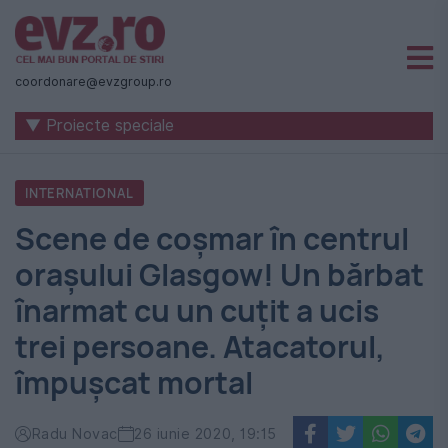
Știri
naționale
coordonare@evzgroup.ro
și
▼ Proiecte speciale
internaționale
|
INTERNATIONAL
România
Scene de coșmar în centrul
-
orașului Glasgow! Un bărbat
Evenimentul
înarmat cu un cuțit a ucis
Zilei
trei persoane. Atacatorul,
împușcat mortal
Radu Novac
26 iunie 2020, 19:15