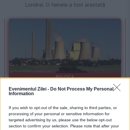
Londrei. O femeie a fost arestată
POLITICA
PSD cere activarea mecanismului european
Evenimentul Zilei -
Do Not Process My Personal
Information
de urgență pentru energie și susține
If you wish to opt-out of the sale, sharing to third parties, or
menținerea centralelor pe cărbune. Critici la
processing of your personal or sensitive information for
adresa lui Bolojan
targeted advertising by us, please use the below opt-out
section to confirm your selection. Please note that after your