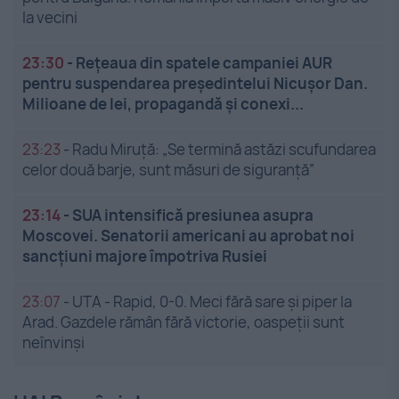
la vecini
23:30
-
Rețeaua din spatele campaniei AUR
pentru suspendarea președintelui Nicușor Dan.
Milioane de lei, propagandă și conexi...
23:23
-
Radu Miruță: „Se termină astăzi scufundarea
celor două barje, sunt măsuri de siguranţă”
23:14
-
SUA intensifică presiunea asupra
Moscovei. Senatorii americani au aprobat noi
sancțiuni majore împotriva Rusiei
23:07
-
UTA - Rapid, 0-0. Meci fără sare și piper la
Arad. Gazdele rămân fără victorie, oaspeții sunt
neînvinși