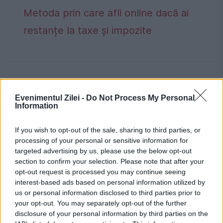
Metoda prin care afli online dacă ai
restanțe la taxe și impozite
alegeri prezidențiale
Călin Georgescu
Evenimentul Zilei -
Do Not Process My Personal
Information
Corneliu Zelea Codreanu
nato
If you wish to opt-out of the sale, sharing to third parties, or
processing of your personal or sensitive information for
targeted advertising by us, please use the below opt-out
section to confirm your selection. Please note that after your
opt-out request is processed you may continue seeing
interest-based ads based on personal information utilized by
us or personal information disclosed to third parties prior to
your opt-out. You may separately opt-out of the further
disclosure of your personal information by third parties on the