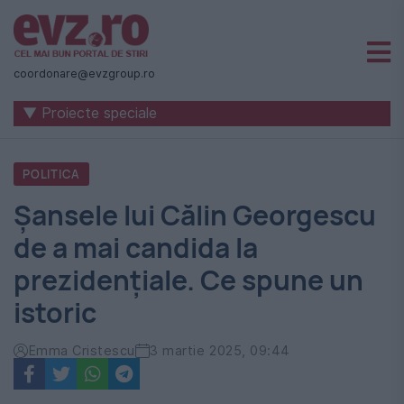
Știri
naționale
coordonare@evzgroup.ro
și
▼ Proiecte speciale
internaționale
|
POLITICA
România
Șansele lui Călin Georgescu
-
de a mai candida la
Evenimentul
prezidențiale. Ce spune un
Zilei
istoric
Emma Cristescu
3 martie 2025, 09:44