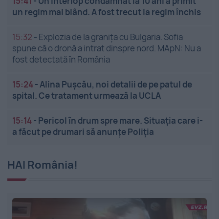
15:41
-
Un interlop condamnat la 10 ani a primit
un regim mai blând. A fost trecut la regim închis
15:32
-
Explozia de la granița cu Bulgaria. Sofia
spune că o dronă a intrat dinspre nord. MApN: Nu a
fost detectată în România
15:24
-
Alina Pușcău, noi detalii de pe patul de
spital. Ce tratament urmează la UCLA
15:14
-
Pericol în drum spre mare. Situația care i-
a făcut pe drumari să anunțe Poliția
HAI România!