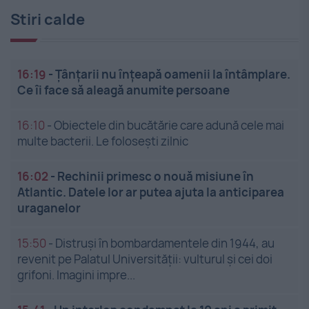
Stiri calde
16:19
-
Țânțarii nu înțeapă oamenii la întâmplare.
Ce îi face să aleagă anumite persoane
16:10
-
Obiectele din bucătărie care adună cele mai
multe bacterii. Le folosești zilnic
16:02
-
Rechinii primesc o nouă misiune în
Atlantic. Datele lor ar putea ajuta la anticiparea
uraganelor
15:50
-
Distruși în bombardamentele din 1944, au
revenit pe Palatul Universității: vulturul și cei doi
grifoni. Imagini impre...