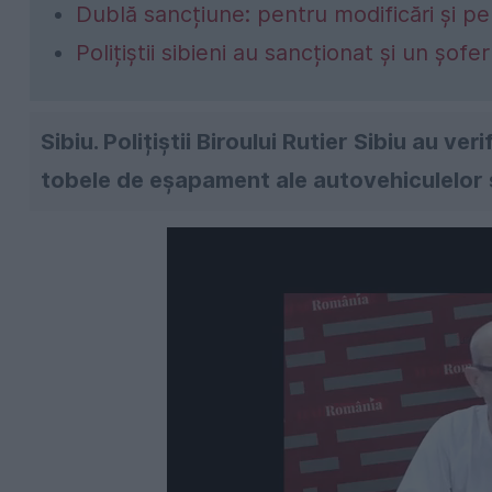
Dublă sancțiune: pentru modificări și p
Polițiștii sibieni au sancționat și un șof
Sibiu. Polițiștii Biroului Rutier Sibiu au v
tobele de eșapament ale autovehiculelor și