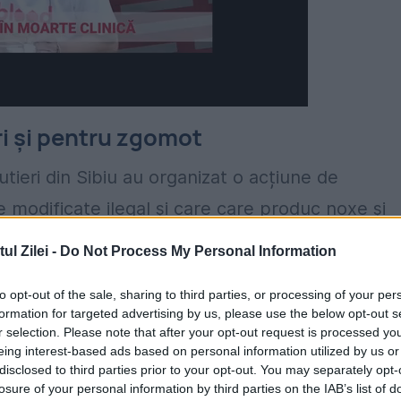
i și pentru zgomot
rutieri din Sibiu au organizat o acțiune de
e modificate ilegal și care care produc noxe și
l Zilei -
Do Not Process My Personal Information
cat și amendat patru șoferi pentru modificări
to opt-out of the sale, sharing to third parties, or processing of your per
ceștia au primit sancțiuni contravenționale atât
formation for targeted advertising by us, please use the below opt-out s
r selection. Please note that after your opt-out request is processed y
tru modificările neomologate făcute la mașinile l
eing interest-based ads based on personal information utilized by us or
disclosed to third parties prior to your opt-out. You may separately opt-
vehiculelor le-a fost reținute, conform
Ora de
losure of your personal information by third parties on the IAB’s list of