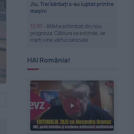
Jiu. Trei bărbați s-au luptat printre
mașini
12:07
-
ANM a schimbat din nou
prognoza. Căldura se extinde, iar
marți vine vârful caniculei
HAI România!