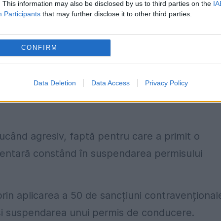
. This information may also be disclosed by us to third parties on the
IA
Participants
that may further disclose it to other third parties.
ca răspuns la sesizările frecvente ale cetățenilo
CONFIRM
 un șofer care a condus agresiv
Data Deletion
Data Access
Privacy Policy
licat 23 de sancțiuni pentru diverse defecțiuni
când agresiv, faptă pentru care a primit o
ntară constând în suspendarea permisului
t prin aplicarea a 50 de sancțiuni contravențional
e și suspendarea unui permis de conducere.