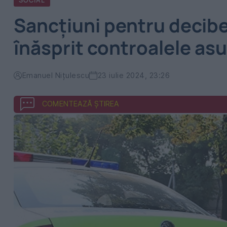
SOCIAL
Sancțiuni pentru decibeli
înăsprit controalele as
Emanuel Nițulescu
23 iulie 2024, 23:26
COMENTEAZĂ ȘTIREA