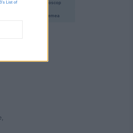
B’s List of
Horoscop
Vremea
r
e,