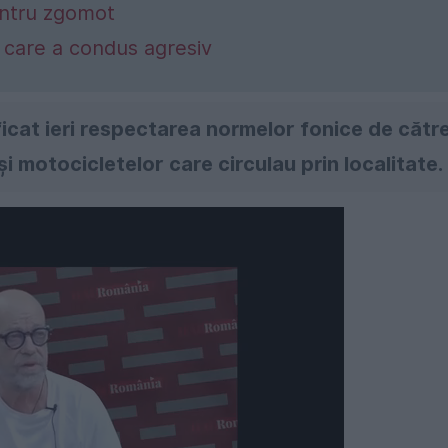
entru zgomot
er care a condus agresiv
erificat ieri respectarea normelor fonice de cătr
 motocicletelor care circulau prin localitate.