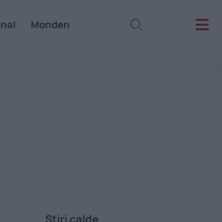
onal
Monden
Stiri calde