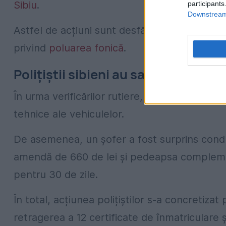
Sibiu
.
participants
Downstream 
Astfel de acțiuni sunt desfășurate periodic, 
privind
poluarea fonică
.
Polițiștii sibieni au sancționat și
În urma verificărilor rutiere, polițiștii au ap
tehnice ale vehiculelor.
De asemenea, un șofer a fost surprins condu
amendă de 660 de lei și pedeapsa compleme
pentru 30 de zile.
În total, acțiunea polițiștilor s-a concretiza
retragerea a 12 certificate de înmatricular