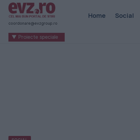
Știri
Home
Social
naționale
coordonare@evzgroup.ro
și
▼ Proiecte speciale
internaționale
|
România
-
Evenimentul
Zilei