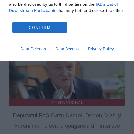
also be disclosed by us to third parties on the
IAB’s List of
Downstream Participants
that may further disclose it to other
third parties.
Recomandările noastre
CONFIRM
Data Deletion
Data Access
Privacy Policy
INTERNATIONAL
Deputatul PAS Oazu Nantoi: Dodon, Vlah și
Voronin au folosit propaganda din interese