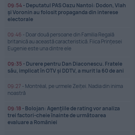
09:54
-
Deputatul PAS Oazu Nantoi: Dodon, Vlah
și Voronin au folosit propaganda din interese
electorale
09:46
-
Doar două persoane din Familia Regală
britanică au această caracteristică. Fiica Prințesei
Eugenie este una dintre ele
09:35
-
Durere pentru Dan Diaconescu. Fratele
său, implicat în OTV și DDTV, a murit la 60 de ani
09:27
-
Montréal, pe urmele Zeiței. Nadia din inima
noastră
09:18
-
Bolojan: Agențiile de rating vor analiza
trei factori-cheie înainte de următoarea
evaluare a României