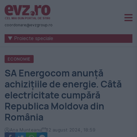
Știri
naționale
coordonare@evzgroup.ro
și
▼ Proiecte speciale
internaționale
|
ECONOMIE
România
SA Energocom anunță
-
achizițiile de energie. Câtă
Evenimentul
electricitate cumpără
Zilei
Republica Moldova din
România
Ana Munteanu
12 august 2024, 18:59