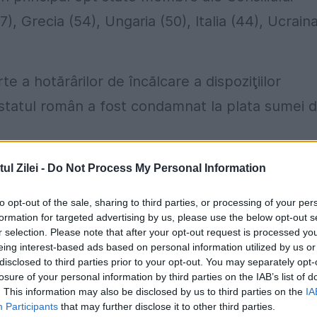
7), Grecia (54), Ungaria (50), Italia (44), Ucrain
e a hotărârilor de încălcare a dispoziţiilor
, statul român a fost condamnat la plata sumei 
sponsabile pentru anul 2014, puterea legislativă
l Zilei -
Do Not Process My Personal Information
în care s-au pronunţat hotărâri de condamnare
to opt-out of the sale, sharing to third parties, or processing of your per
(40 de cauze), puterea judecătorească este
formation for targeted advertising by us, please use the below opt-out s
r selection. Please note that after your opt-out request is processed y
erul Public - pentru 17,8% (13 cauze).
eing interest-based ads based on personal information utilized by us or
disclosed to third parties prior to your opt-out. You may separately opt-
losure of your personal information by third parties on the IAB’s list of
. This information may also be disclosed by us to third parties on the
IA
Participants
that may further disclose it to other third parties.