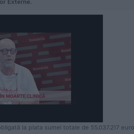
lor Externe.
ligată la plata sumei totale de 55.037.217 euro