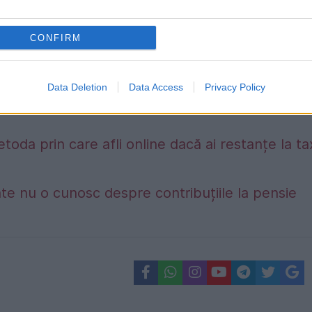
CONFIRM
Data Deletion
Data Access
Privacy Policy
etoda prin care afli online dacă ai restanțe la t
te nu o cunosc despre contribuțiile la pensie