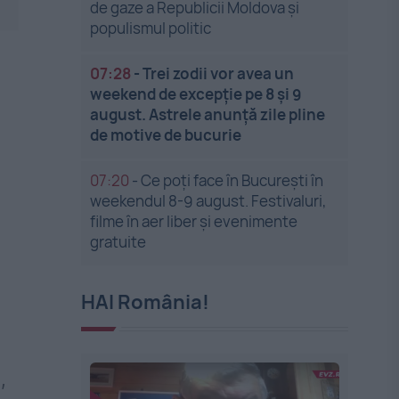
de gaze a Republicii Moldova și
populismul politic
07:28
-
Trei zodii vor avea un
weekend de excepție pe 8 și 9
august. Astrele anunță zile pline
de motive de bucurie
07:20
-
Ce poți face în București în
weekendul 8-9 august. Festivaluri,
filme în aer liber și evenimente
gratuite
HAI România!
,