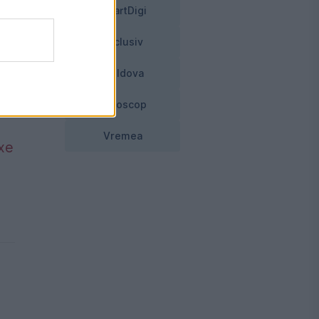
SmartDigi
Exclusiv
Moldova
Horoscop
Vremea
axe