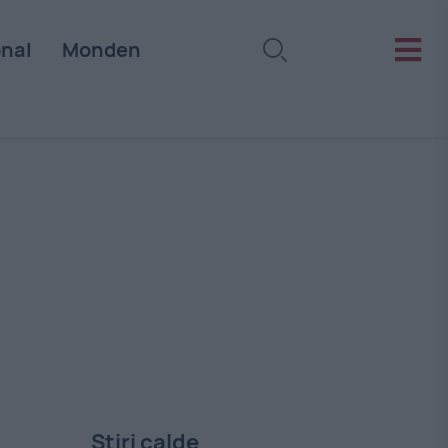
onal
Monden
Stiri calde