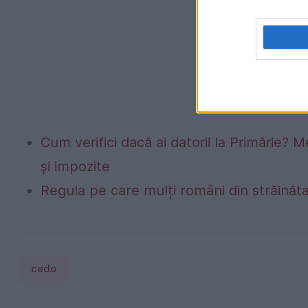
Cum verifici dacă ai datorii la Primărie? M
și impozite
Regula pe care mulți români din străinăta
cedo