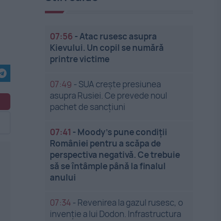
07:56
-
Atac rusesc asupra
Kievului. Un copil se numără
printre victime
07:49
-
SUA crește presiunea
asupra Rusiei. Ce prevede noul
pachet de sancțiuni
07:41
-
Moody’s pune condiții
României pentru a scăpa de
perspectiva negativă. Ce trebuie
să se întâmple până la finalul
anului
07:34
-
Revenirea la gazul rusesc, o
invenție a lui Dodon. Infrastructura