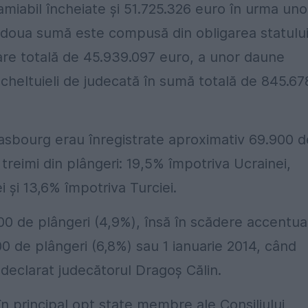
 amiabil încheiate şi 51.725.326 euro în urma uno
 doua sumă este compusă din obligarea statulu
are totală de 45.939.097 euro, a unor daune
cheltuieli de judecată în sumă totală de 845.67
trasbourg erau înregistrate aproximativ 69.900 d
 treimi din plângeri: 19,5% împotriva Ucrainei,
i şi 13,6% împotriva Turciei.
00 de plângeri (4,9%), însă în scădere accentua
00 de plângeri (6,8%) sau 1 ianuarie 2014, când
a declarat judecătorul Dragoş Călin.
 în principal opt state membre ale Consiliului