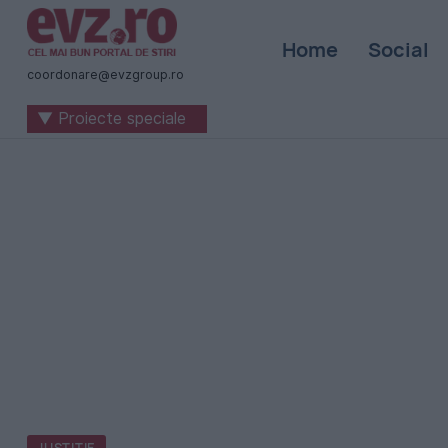
Știri
Home
Social
naționale
coordonare@evzgroup.ro
și
▼ Proiecte speciale
internaționale
|
România
-
Evenimentul
Zilei