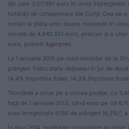
din care 3.311.891 euro în urma înţelegerilor
hotărâri de condamnare ale Curţii. Cea de-a
român la plata unor daune materiale în valo
morale de 4.940.551 euro, precum şi a unor 
euro, potrivit
Agerpres.
La 1 ianuarie 2015 pe rolul instanţei de la S
plângeri. Patru state deţineau în jur de două
14,4% împotriva Italiei, 14,3% împotriva Rusie
"România a urcat pe a cincea poziţie, cu 3.4
faţă de 1 ianuarie 2013, când erau pe rol 8.7
erau înregistrate 6.150 de plângeri (6,2%)", 
În anul 2014, hotărârile pronunţate au privit