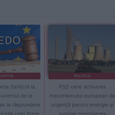
JUSTITIE
POLITICA
ieta Savițchi la
PSD cere activarea
uvernul de la
mecanismului european d
ras la răspundere
urgență pentru energie și
zurile unei firme
susține menținerea