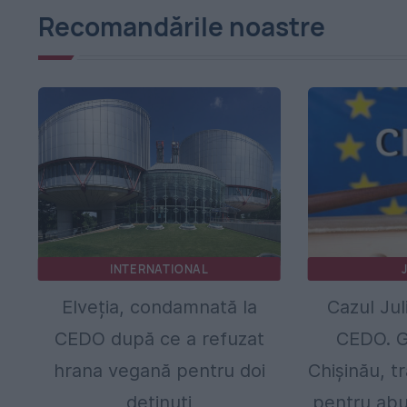
Recomandările noastre
INTERNATIONAL
Elveția, condamnată la
Cazul Jul
CEDO după ce a refuzat
CEDO. G
hrana vegană pentru doi
Chișinău, t
deținuți
pentru abu