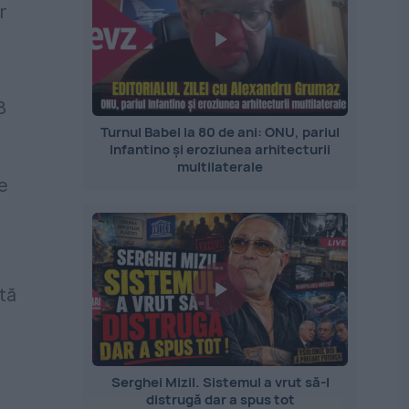
r
i
8
Turnul Babel la 80 de ani: ONU, pariul
Infantino și eroziunea arhitecturii
multilaterale
e
tă
Serghei Mizil. Sistemul a vrut să-l
distrugă dar a spus tot