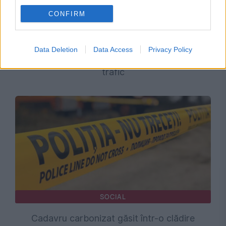
CONFIRM
SOCIAL
Data Deletion
Data Access
Privacy Policy
Trafic blocat pe A1. O mașină a luat foc în
trafic
SOCIAL
Cadavru carbonizat găsit într-o clădire