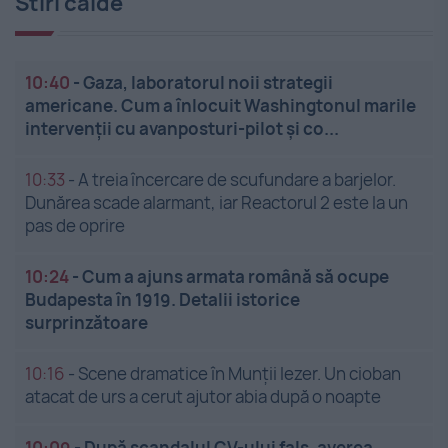
Stiri calde
10:40
-
Gaza, laboratorul noii strategii
americane. Cum a înlocuit Washingtonul marile
intervenții cu avanposturi-pilot și co...
10:33
-
A treia încercare de scufundare a barjelor.
Dunărea scade alarmant, iar Reactorul 2 este la un
pas de oprire
10:24
-
Cum a ajuns armata română să ocupe
Budapesta în 1919. Detalii istorice
surprinzătoare
10:16
-
Scene dramatice în Munții Iezer. Un cioban
atacat de urs a cerut ajutor abia după o noapte
10:09
-
După scandalul CV-ului fals, averea