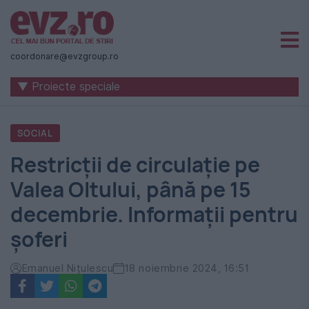
Știri
naționale
coordonare@evzgroup.ro
și
▼ Proiecte speciale
internaționale
|
SOCIAL
România
Restricții de circulație pe
-
Valea Oltului, până pe 15
Evenimentul
decembrie. Informații pentru
Zilei
șoferi
Emanuel Nițulescu
18 noiembrie 2024, 16:51