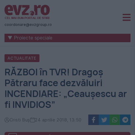
Știri
naționale
coordonare@evzgroup.ro
și
▼ Proiecte speciale
internaționale
|
ACTUALITATE
România
RĂZBOI în TVR! Dragoș
-
Pătraru face dezvăluiri
Evenimentul
INCENDIARE: „Ceaușescu ar
Zilei
fi INVIDIOS”
Cristi Buș
24 aprilie 2018, 13:50