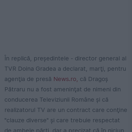
În replică, preşedintele - director general al
TVR Doina Gradea a declarat, marţi, pentru
agenţia de presă
News.ro
,
că Dragoş
Pătraru nu a fost ameninţat de nimeni din
conducerea Televiziunii Române şi că
realizatorul TV are un contract care conţine
"clauze diverse" şi care trebuie respectat
de ambele părţi, dar a precizat că în niciun