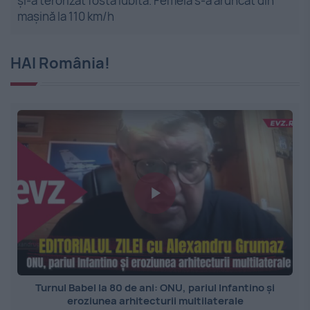
și-a terorizat fosta iubită. Femeia s-a aruncat din
mașină la 110 km/h
HAI România!
Turnul Babel la 80 de ani: ONU, pariul Infantino și
eroziunea arhitecturii multilaterale