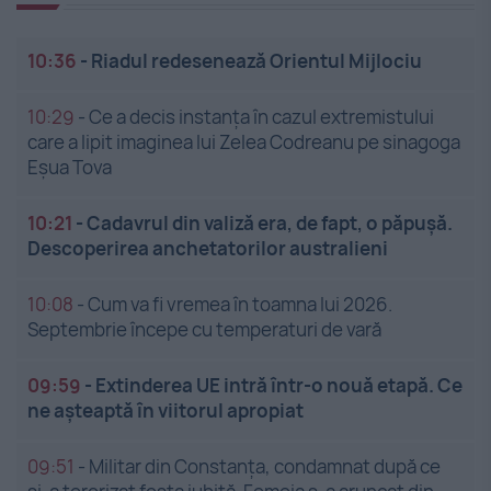
10:36
-
Riadul redesenează Orientul Mijlociu
10:29
-
Ce a decis instanța în cazul extremistului
care a lipit imaginea lui Zelea Codreanu pe sinagoga
Eșua Tova
10:21
-
Cadavrul din valiză era, de fapt, o păpușă.
Descoperirea anchetatorilor australieni
10:08
-
Cum va fi vremea în toamna lui 2026.
Septembrie începe cu temperaturi de vară
09:59
-
Extinderea UE intră într-o nouă etapă. Ce
ne așteaptă în viitorul apropiat
09:51
-
Militar din Constanța, condamnat după ce