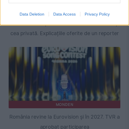
MONDEN
Data Deletion
Data Access
Privacy Policy
Care e diferența dintre televiziunea de stat și
cea privată. Explicațiile oferite de un reporter
MONDEN
România revine la Eurovision și în 2027. TVR a
aprobat participarea