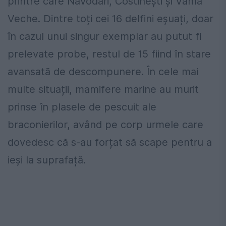
printre care Năvodari, Costinești și Vama
Veche. Dintre toți cei 16 delfini eșuați, doar
în cazul unui singur exemplar au putut fi
prelevate probe, restul de 15 fiind în stare
avansată de descompunere. În cele mai
multe situații, mamifere marine au murit
prinse în plasele de pescuit ale
braconierilor, având pe corp urmele care
dovedesc că s-au forțat să scape pentru a
ieși la suprafață.