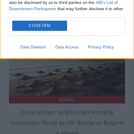
also be disclosed by us to third parties on the
IAB’s List of
de urgență pentru energie și susține
Downstream Participants
that may further disclose it to other
menținerea centralelor pe cărbune. Critici la
third parties.
adresa lui Bolojan
CONFIRM
Data Deletion
Data Access
Privacy Policy
SOCIAL
De ce ocolesc turiștii străini România.
Comparația făcută de Alin Burcea cu Bulgaria
și Albania