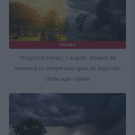
VREMEA
Prognoza meteo, 7 august. Început de
weekend cu temperaturi greu de suportat.
Unde apar vijeliile