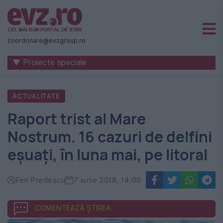
Știri
naționale
coordonare@evzgroup.ro
și
▼ Proiecte speciale
internaționale
|
ACTUALITATE
România
Raport trist al Mare
-
Nostrum. 16 cazuri de delfini
Evenimentul
eșuați, în luna mai, pe litoral
Zilei
Feri Predescu
7 iunie 2018, 14:00
COMENTEAZĂ ȘTIREA