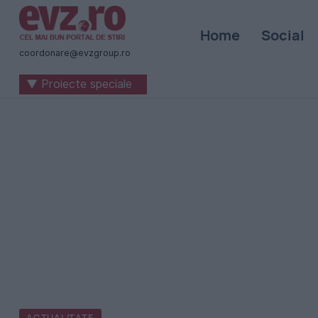
Știri
Home
Social
naționale
coordonare@evzgroup.ro
și
▼ Proiecte speciale
internaționale
|
România
-
Evenimentul
Zilei