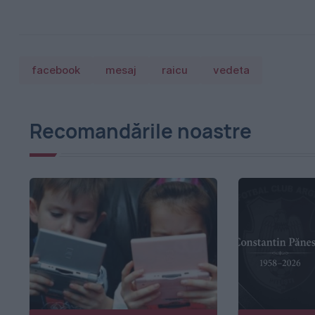
facebook
mesaj
raicu
vedeta
Recomandările noastre