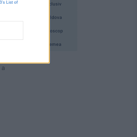
B’s List of
Exclusiv
Moldova
ă
eu
Horoscop
Vremea
 a