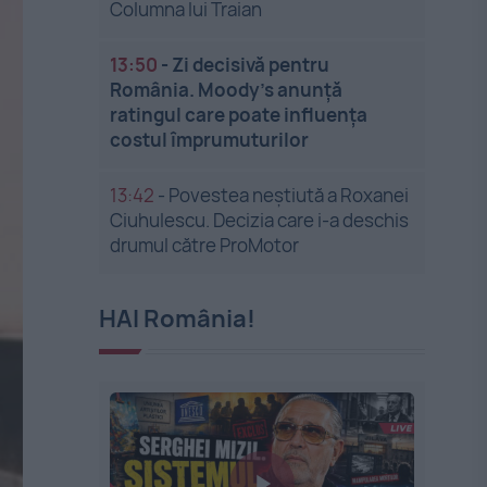
Columna lui Traian
13:50
-
Zi decisivă pentru
România. Moody’s anunță
ratingul care poate influența
costul împrumuturilor
13:42
-
Povestea neștiută a Roxanei
Ciuhulescu. Decizia care i-a deschis
drumul către ProMotor
HAI România!