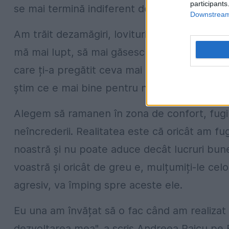
participants
se mai termină indiferent de cât efort am făc
Downstream 
Am trăit dezamăgiri, lovituri, pierderi care
mă mai lupt, să mai găsesc soluții, iar acela
care ți-a pregătit ceva mai bun și mai potri
știm ce e mai bine pentru noi și tot de atâte
Alegem să ramanen în zona de confort, fugim 
neîncrederii. Realitatea este că oricât am f
noastră și nu poate aduce decât lucruri bune. 
voastră și oricât de greu e, mulțumiți-le cel
agresiv, va împing spre aceste ele.
Eu una am învățat să o fac când am realizat c
dezvoltarea mea", a scris Andreea Raicu pe