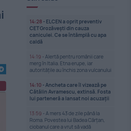
i
14:28
-
ELCEN a oprit preventiv
CET Grozăveşti din cauza
caniculei. Ce se întâmplă cu apa
caldă
14:19
-
Alertă pentru românii care
merg în Italia. Etna erupe, iar
autoritățile au închis zona vulcanului
14:10
-
Ancheta care îl vizează pe
Cătălin Avramescu, extinsă. Fosta
lui parteneră a lansat noi acuzații
13:59
-
A mers 43 de zile până la
Roma. Povestea lui Badea Cârțan,
ciobanul care a vrut să vadă