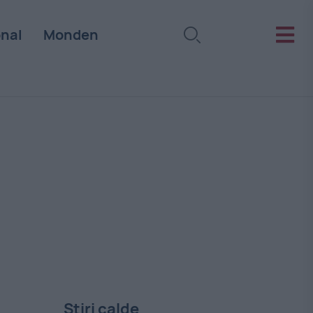
onal
Monden
Stiri calde