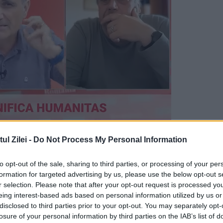
spre ultimul an, în care a trecut prin moment
l Zilei -
Do Not Process My Personal Information
:
to opt-out of the sale, sharing to third parties, or processing of your per
formation for targeted advertising by us, please use the below opt-out s
a experiențele intense pe care mi le-a oferit
r selection. Please note that after your opt-out request is processed y
t singurele moduri prin care pot să cresc, să
eing interest-based ads based on personal information utilized by us or
disclosed to third parties prior to your opt-out. You may separately opt-
fost plin de astfel de momente care păreau că n
losure of your personal information by third parties on the IAB’s list of