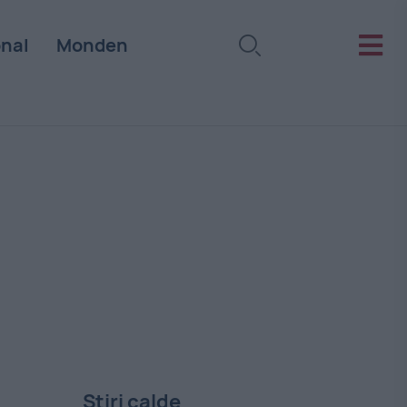
onal
Monden
Stiri calde