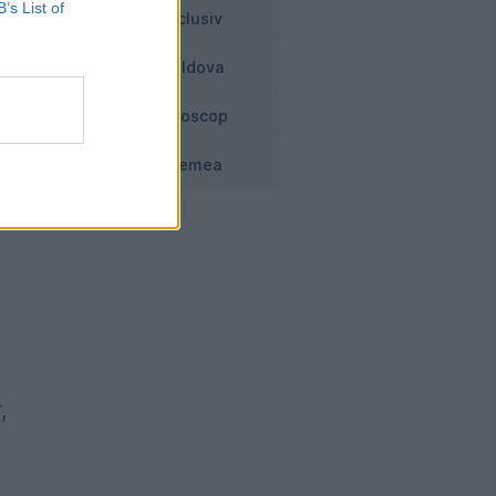
B’s List of
Exclusiv
Moldova
Horoscop
Vremea
,