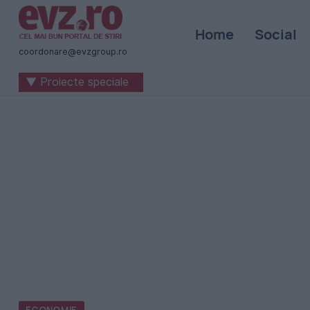
Știri
Home
Social
naționale
coordonare@evzgroup.ro
și
▼ Proiecte speciale
internaționale
|
România
-
Evenimentul
Zilei