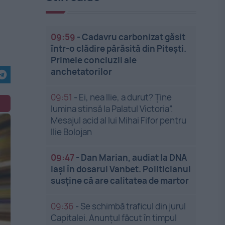
09:59
-
Cadavru carbonizat găsit
într-o clădire părăsită din Pitești.
Primele concluzii ale
anchetatorilor
09:51
-
Ei, nea Ilie, a durut? Ține
lumina stinsă la Palatul Victoria”.
Mesajul acid al lui Mihai Fifor pentru
Ilie Bolojan
09:47
-
Dan Marian, audiat la DNA
Iași în dosarul Vanbet. Politicianul
susține că are calitatea de martor
09:36
-
Se schimbă traficul din jurul
Capitalei. Anunțul făcut în timpul