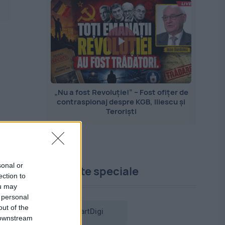
„Nu a fost Revoluție!” – Fost ofițer de
contraspionaj despre KGB, Iliescu și
Teroriști
sonal or
Proiecte speciale
ection to
ou may
 personal
out of the
SmartDigi
 downstream