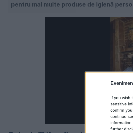
pentru mai multe produse de igienă perso
Evenimentu
If you wish 
sensitive in
confirm you
continue se
information 
further disc