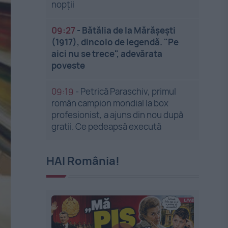
nopții
09:27
-
Bătălia de la Mărășești
(1917), dincolo de legendă. "Pe
aici nu se trece", adevărata
poveste
09:19
-
Petrică Paraschiv, primul
român campion mondial la box
profesionist, a ajuns din nou după
gratii. Ce pedeapsă execută
HAI România!