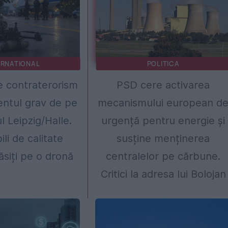
ERNATIONAL
POLITICA
 contraterorism
PSD cere activarea
entul grav de pe
mecanismului european d
l Leipzig/Halle.
urgență pentru energie și
ili de calitate
susține menținerea
găsiți pe o dronă
centralelor pe cărbune.
Critici la adresa lui Bolojan