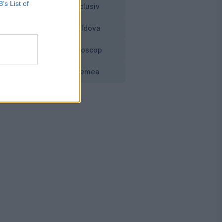
B’s List of
ip
Exclusiv
Moldova
Horoscop
Vremea