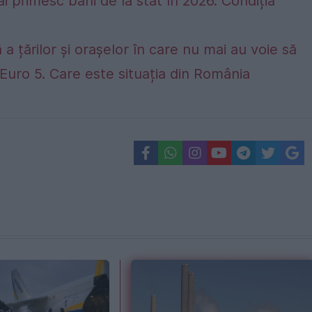
ai primesc bani de la stat în 2026. Condiția
 a țărilor și orașelor în care nu mai au voie să
Euro 5. Care este situația din România