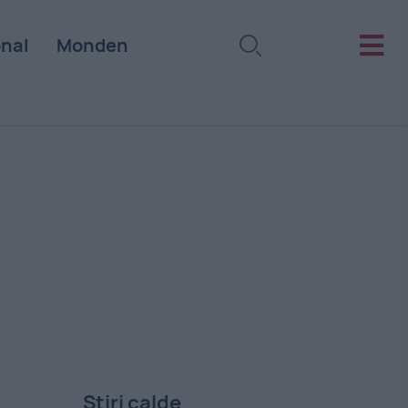
onal
Monden
Stiri calde