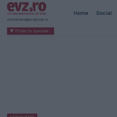
Știri
Home
Social
naționale
coordonare@evzgroup.ro
și
▼ Proiecte speciale
internaționale
|
România
-
Evenimentul
Zilei