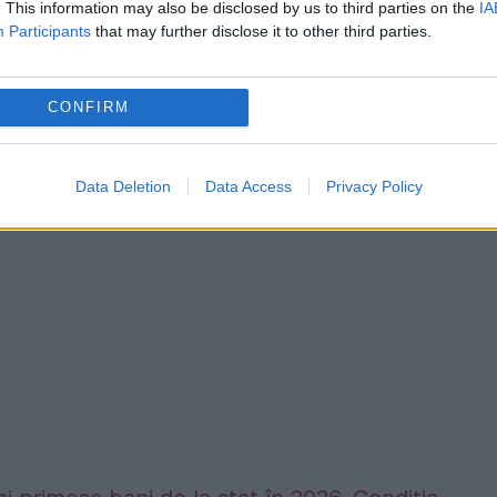
. This information may also be disclosed by us to third parties on the
IA
inima necesară pentru aterizarea aeronavei de t
Participants
that may further disclose it to other third parties.
 acest motiv, şi cursa retur, RO 602 Timişoara-
.30 este întârziată”, se arată în comunicat.
CONFIRM
Data Deletion
Data Access
Privacy Policy