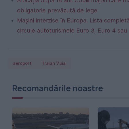
Alocația după 18 ani. Copiii majori care m
obligatorie prevăzută de lege
Mașini interzise în Europa. Lista completă
circule autoturismele Euro 3, Euro 4 sau 
aeroport
Traian Vuia
Recomandările noastre