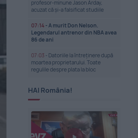
profesor-minune Jason Arday,
acuzat că și-a falsificat studiile
07:14
-
A murit Don Nelson.
Legendarul antrenor din NBA avea
86 de ani
07:03
-
Datoriile la întreținere după
moartea proprietarului. Toate
regulile despre plata la bloc
HAI România!