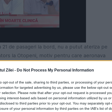
21 de pasageri la bord, nu a putut ateriza pe
 întors la Otopeni, motiv pentru care aeronava
ă să decoleze la ora 8.30, are întârzieri,
l Zilei -
Do Not Process My Personal Information
to opt-out of the sale, sharing to third parties, or processing of your per
rţi, de Aeroportul Internaţional „Traian Vuia” d
formation for targeted advertising by us, please use the below opt-out s
r selection. Please note that after your opt-out request is processed y
aţă.
eing interest-based ads based on personal information utilized by us or
disclosed to third parties prior to your opt-out. You may separately opt-
ti cu 21 de pasageri care s-a întors la Otopeni
losure of your personal information by third parties on the IAB’s list of