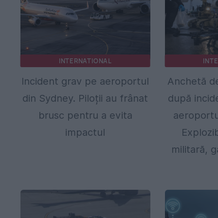
INTERNATIONAL
INT
Incident grav pe aeroportul
Anchetă de
din Sydney. Piloții au frânat
după incid
brusc pentru a evita
aeroportu
impactul
Explozib
militară, 