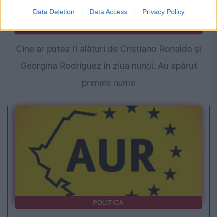
Data Deletion
Data Access
Privacy Policy
MONDEN
Cine ar putea fi alături de Cristiano Ronaldo și
Georgina Rodriguez în ziua nunții. Au apărut
primele nume
POLITICA