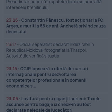
Președinta spune că în spatele demersului se află
interesele Kremlinului
23:26
-
Constantin Pănescu, fost acționar la FC
Argeș, a murit la 66 de ani. Anchetă privind cauza
decesului
23:17
-
Oficial separatist declarat indezirabil în
Republica Moldova, fotografiat la Tiraspol.
Autoritățile verifică situația
23:15
-
CCIR lansează o ofertă de cursuri
internaționale pentru dezvoltarea
competențelor profesionale în domenii
economice s...
23:05
-
Lovitură pentru giganții aerieni: Taxele
ascunse pentru bagaje și check-in au fost
declarate nelegale de judecători