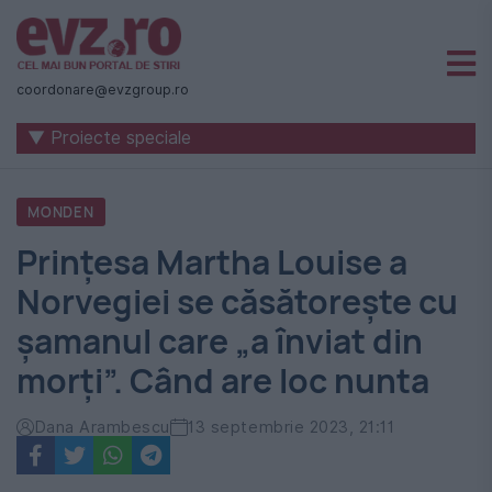
Știri
naționale
coordonare@evzgroup.ro
și
▼ Proiecte speciale
internaționale
|
MONDEN
România
Prințesa Martha Louise a
-
Norvegiei se căsătorește cu
Evenimentul
șamanul care „a înviat din
Zilei
morți”. Când are loc nunta
Dana Arambescu
13 septembrie 2023, 21:11