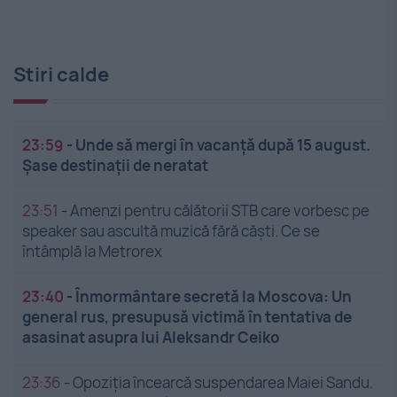
Stiri calde
23:59
-
Unde să mergi în vacanță după 15 august.
Șase destinații de neratat
23:51
-
Amenzi pentru călătorii STB care vorbesc pe
speaker sau ascultă muzică fără căști. Ce se
întâmplă la Metrorex
23:40
-
Înmormântare secretă la Moscova: Un
general rus, presupusă victimă în tentativa de
asasinat asupra lui Aleksandr Ceiko
23:36
-
Opoziția încearcă suspendarea Maiei Sandu.