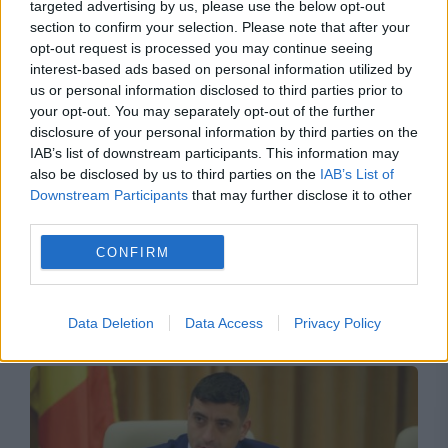
targeted advertising by us, please use the below opt-out
section to confirm your selection. Please note that after your
opt-out request is processed you may continue seeing
interest-based ads based on personal information utilized by
us or personal information disclosed to third parties prior to
your opt-out. You may separately opt-out of the further
disclosure of your personal information by third parties on the
IAB’s list of downstream participants. This information may
also be disclosed by us to third parties on the
IAB’s List of
Downstream Participants
that may further disclose it to other
SPORT
third parties.
Gianni Infantino, șeful FIFA, nu cedează
CONFIRM
presiunilor după scandalul planurilor financiare
uriașe
Data Deletion
Data Access
Privacy Policy