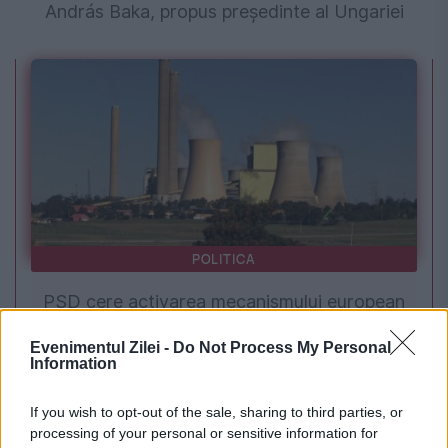
András Baka, propus președinte al Ungariei
POLITICA
PSD cere activarea mecanismului european
de urgență pentru energie și susține
Evenimentul Zilei -
Do Not Process My Personal
Information
menținerea centralelor pe cărbune. Critici la
adresa lui Bolojan
If you wish to opt-out of the sale, sharing to third parties, or
processing of your personal or sensitive information for