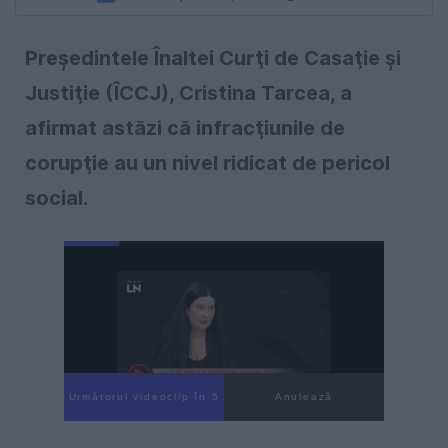
Preşedintele Înaltei Curţi de Casaţie şi
Justiţie (ÎCCJ), Cristina Tarcea, a
afirmat astăzi că infracţiunile de
corupţie au un nivel ridicat de pericol
social.
Următorul videoclip în 4
Anulează