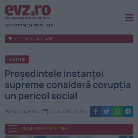
Știri
naționale
coordonare@evzgroup.ro
și
▼ Proiecte speciale
internaționale
|
JUSTITIE
România
Președintele instanței
-
supreme consideră corupția
Evenimentul
un pericol social
Zilei
Ramona Feraru
4 mai 2017, 13:02
COMENTEAZĂ ȘTIREA