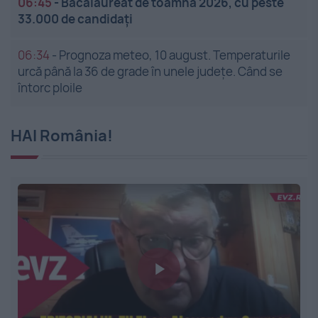
06:45
-
Bacalaureat de toamnă 2026, cu peste
33.000 de candidați
06:34
-
Prognoza meteo, 10 august. Temperaturile
urcă până la 36 de grade în unele județe. Când se
întorc ploile
HAI România!