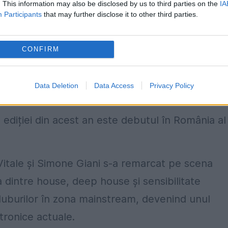
. This information may also be disclosed by us to third parties on the
IA
Participants
that may further disclose it to other third parties.
re Guilherme se alătură celor peste 200 de
CONFIRM
 Sting, Lewis Capaldi, Zara Larsson, Flo-Rida,
rl Cox.
Data Deletion
Data Access
Privacy Policy
ia la UNTOLD
ediției din acest an este debutul în România al
Vitale și Simone Giani s-a remarcat pe scena
ța dintre house, deep house și sensibilitate
 cluburilor în zona mainstream, devenind unul
tronice actuale.