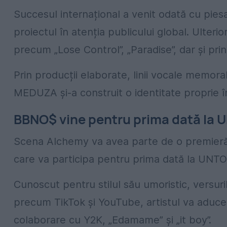
Succesul internațional a venit odată cu pies
proiectul în atenția publicului global. Ulteri
precum „Lose Control”, „Paradise”, dar și prin 
Prin producții elaborate, linii vocale memora
MEDUZA și-a construit o identitate proprie î
BBNO$ vine pentru prima dată la
Scena Alchemy va avea parte de o premieră
care va participa pentru prima dată la UNT
Cunoscut pentru stilul său umoristic, versuri
precum TikTok și YouTube, artistul va aduce l
colaborare cu Y2K, „Edamame” și „it boy”.