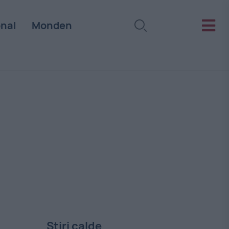
onal
Monden
Stiri calde