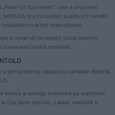
a „Piece Of Your Heart”, care a propulsat
or, MEDUZA și-a consolidat poziția prin lansări
colaborări cu artiști internaționali.
bile și show-uri cu impact vizual puternic,
n scena electronică mondială.
 UNTOLD
 și prin prezența rapperului canadian BBNO$,
OLD.
le ironice și energia transmisă pe platforme
a Cluj piese precum „Lalala”, realizată în