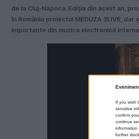
de la Cluj-Napoca. Ediția din acest an, pr
în România proiectul MEDUZA 3LIVE, dar ș
importante din muzica electronică interna
Evenimentu
If you wish 
sensitive in
confirm you
continue se
information 
further disc