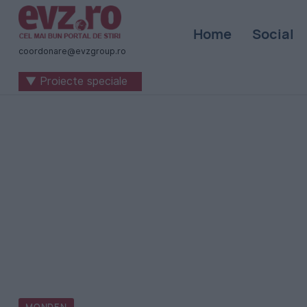
Știri
Home
Social
naționale
coordonare@evzgroup.ro
și
▼ Proiecte speciale
internaționale
|
România
-
Evenimentul
Zilei