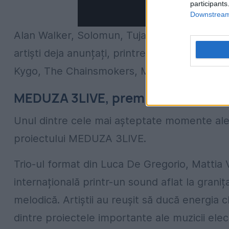
participants
Downstream 
Alan Walker, Solomun, Tujamo, BBNO$ și Pad
artiști deja anunțați, printre care se numără
Kygo, The Chainsmokers, Martin Garrix și Ca
MEDUZA 3LIVE, premieră în Român
Unul dintre cele mai așteptate momente ale 
proiectului MEDUZA 3LIVE.
Trio-ul format din Luca De Gregorio, Mattia 
internațională printr-un sound aflat la grani
melodică. Artiștii au reușit să ducă energia
dintre proiectele importante ale muzicii elec