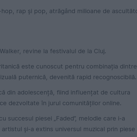
op, rap și pop, atrăgând milioane de ascultăto
Walker, revine la festivalul de la Cluj.
ritanică este cunoscut pentru combinația dintre
izuală puternică, devenită rapid recognoscibilă.
 din adolescență, fiind influențat de cultura
ce dezvoltate în jurul comunităților online.
cu succesul piesei „Faded”, melodie care i-a
, artistul și-a extins universul muzical prin piese