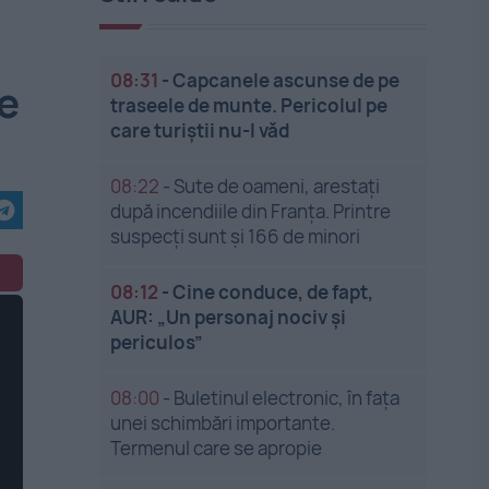
08:31
-
Capcanele ascunse de pe
te
traseele de munte. Pericolul pe
care turiștii nu-l văd
08:22
-
Sute de oameni, arestați
după incendiile din Franța. Printre
suspecți sunt și 166 de minori
08:12
-
Cine conduce, de fapt,
AUR: „Un personaj nociv și
periculos”
08:00
-
Buletinul electronic, în fața
unei schimbări importante.
Termenul care se apropie