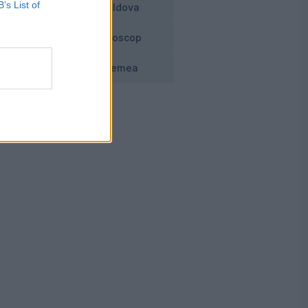
B’s List of
Moldova
Horoscop
Vremea