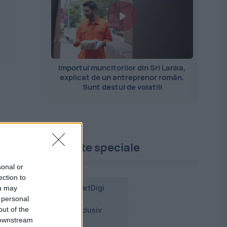
ă
Importul muncitorilor din Sri Lanka,
explicat de un antreprenor român.
Sunt destul de volatili
Proiecte speciale
sonal or
ection to
ou may
SmartDigi
 personal
out of the
Exclusiv
 downstream