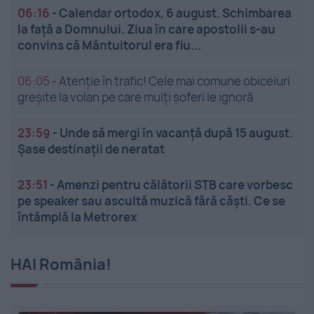
06:16
-
Calendar ortodox, 6 august. Schimbarea
la față a Domnului. Ziua în care apostolii s-au
convins că Mântuitorul era fiu...
06:05
-
Atenție în trafic! Cele mai comune obiceiuri
greșite la volan pe care mulți șoferi le ignoră
23:59
-
Unde să mergi în vacanță după 15 august.
Șase destinații de neratat
23:51
-
Amenzi pentru călătorii STB care vorbesc
pe speaker sau ascultă muzică fără căști. Ce se
întâmplă la Metrorex
HAI România!