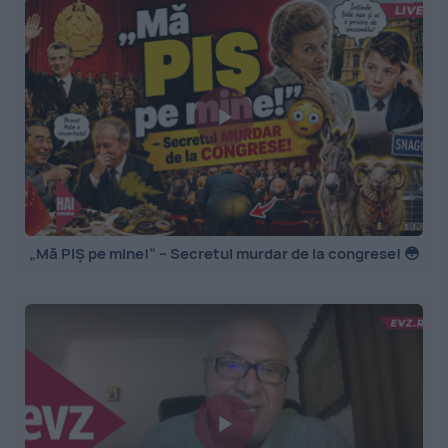
„Mă PIȘ pe mine!” – Secretul murdar de la congrese! 😳