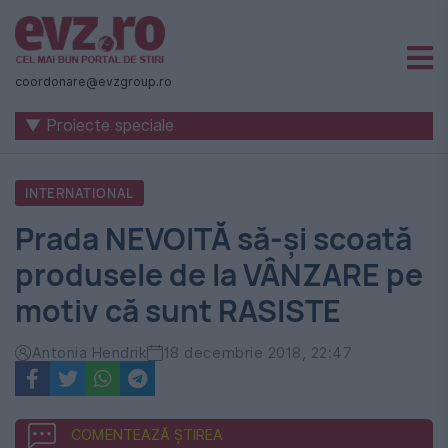
Știri
naționale
coordonare@evzgroup.ro
și
▼ Proiecte speciale
internaționale
|
INTERNATIONAL
România
Prada NEVOITĂ să-şi scoată
-
produsele de la VÂNZARE pe
Evenimentul
motiv că sunt RASISTE
Zilei
Antonia Hendrik
18 decembrie 2018, 22:47
COMENTEAZĂ ȘTIREA