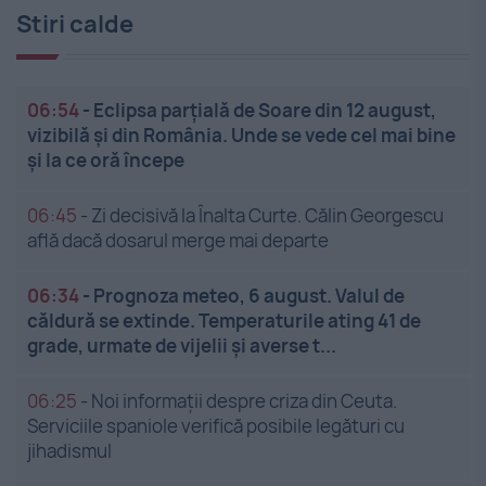
Stiri calde
06:54
-
Eclipsa parțială de Soare din 12 august,
vizibilă și din România. Unde se vede cel mai bine
și la ce oră începe
06:45
-
Zi decisivă la Înalta Curte. Călin Georgescu
află dacă dosarul merge mai departe
06:34
-
Prognoza meteo, 6 august. Valul de
căldură se extinde. Temperaturile ating 41 de
grade, urmate de vijelii și averse t...
06:25
-
Noi informații despre criza din Ceuta.
Serviciile spaniole verifică posibile legături cu
jihadismul