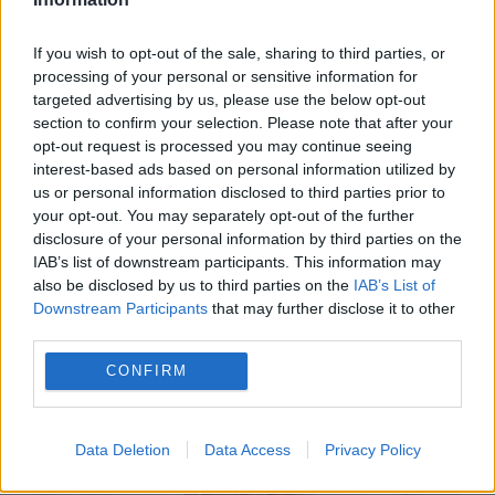
USR din cauza termenilor din proiect
If you wish to opt-out of the sale, sharing to third parties, or
processing of your personal or sensitive information for
targeted advertising by us, please use the below opt-out
section to confirm your selection. Please note that after your
opt-out request is processed you may continue seeing
interest-based ads based on personal information utilized by
us or personal information disclosed to third parties prior to
your opt-out. You may separately opt-out of the further
disclosure of your personal information by third parties on the
IAB’s list of downstream participants. This information may
INTERNATIONAL
also be disclosed by us to third parties on the
IAB’s List of
Downstream Participants
that may further disclose it to other
„Știri absurd de false”, spune Elon Musk.
third parties.
Raportul despre Tesla și China este negat
CONFIRM
categoric
Data Deletion
Data Access
Privacy Policy