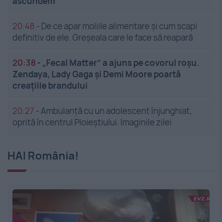
ascundem
20:48
-
De ce apar moliile alimentare și cum scapi
definitiv de ele. Greșeala care le face să reapară
20:38
-
„Fecal Matter” a ajuns pe covorul roșu.
Zendaya, Lady Gaga și Demi Moore poartă
creațiile brandului
20:27
-
Ambulanță cu un adolescent înjunghiat,
oprită în centrul Ploieștiului. Imaginile zilei
HAI România!