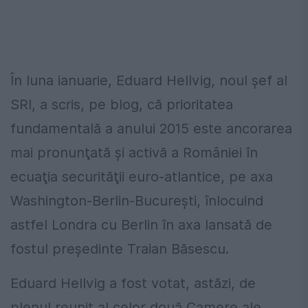
În luna ianuarie, Eduard Hellvig, noul şef al
SRI, a scris, pe blog, că prioritatea
fundamentală a anului 2015 este ancorarea
mai pronunţată şi activă a României în
ecuaţia securităţii euro-atlantice, pe axa
Washington-Berlin-Bucureşti, înlocuind
astfel Londra cu Berlin în axa lansată de
fostul preşedinte Traian Băsescu.
Eduard Hellvig a fost votat, astăzi, de
plenul reunit al celor două Camere ale