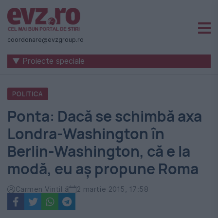
Știri
naționale
coordonare@evzgroup.ro
și
▼ Proiecte speciale
internaționale
|
POLITICA
România
Ponta: Dacă se schimbă axa
-
Londra-Washington în
Evenimentul
Berlin-Washington, că e la
Zilei
modă, eu aş propune Roma
Carmen Vintil ă
2 martie 2015, 17:58