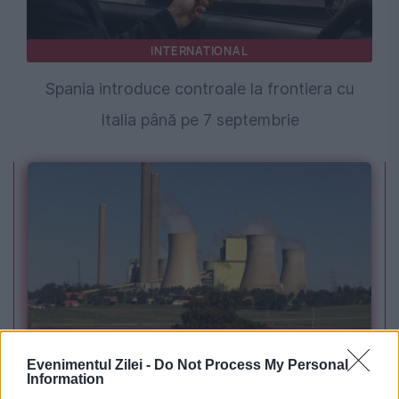
INTERNATIONAL
Spania introduce controale la frontiera cu
Italia până pe 7 septembrie
POLITICA
Evenimentul Zilei -
Do Not Process My Personal
PSD cere activarea mecanismului european
Information