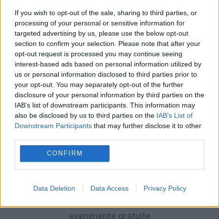
de urgență pentru energie și susține
If you wish to opt-out of the sale, sharing to third parties, or
menținerea centralelor pe cărbune. Critici la
processing of your personal or sensitive information for
targeted advertising by us, please use the below opt-out
adresa lui Bolojan
section to confirm your selection. Please note that after your
opt-out request is processed you may continue seeing
interest-based ads based on personal information utilized by
us or personal information disclosed to third parties prior to
your opt-out. You may separately opt-out of the further
disclosure of your personal information by third parties on the
IAB’s list of downstream participants. This information may
also be disclosed by us to third parties on the
IAB’s List of
Downstream Participants
that may further disclose it to other
third parties.
CONFIRM
SOCIAL
Ce poți face în București în weekendul 8-9
Data Deletion
Data Access
Privacy Policy
august. Festivaluri, filme în aer liber și
evenimente gratuite