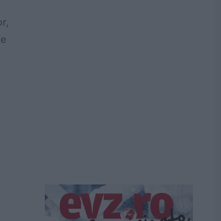
r,
de