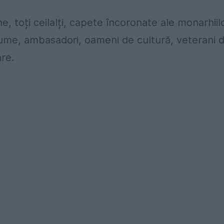
, toți ceilalți, capete încoronate ale monarhiilo
lume, ambasadori, oameni de cultură, veterani 
are.