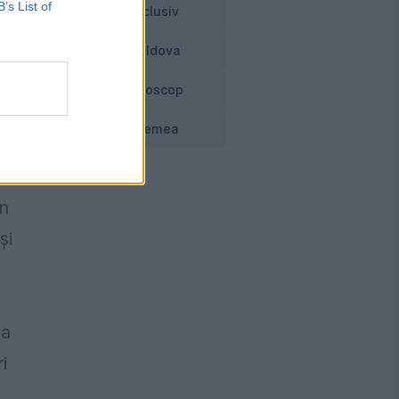
și
B’s List of
Exclusiv
ă
Moldova
Horoscop
Vremea
În
și
-a
i