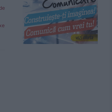
 de
axe