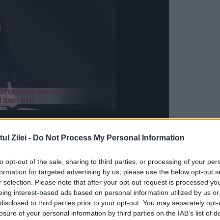
l Zilei -
Do Not Process My Personal Information
 fost condus, sâmbătă, pe ultimul drum. Sute d
to opt-out of the sale, sharing to third parties, or processing of your per
 Patriarhie, pe străzi sau în gară pentru a-i adu
formation for targeted advertising by us, please use the below opt-out s
h al țării noastre.
r selection. Please note that after your opt-out request is processed y
eing interest-based ads based on personal information utilized by us or
disclosed to third parties prior to your opt-out. You may separately opt-
 familiilor regale, printre care Prințul Charles 
losure of your personal information by third parties on the IAB’s list of