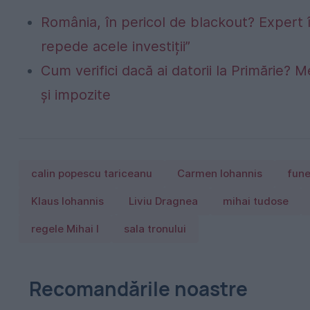
România, în pericol de blackout? Expert 
repede acele investiții”
Cum verifici dacă ai datorii la Primărie? M
și impozite
calin popescu tariceanu
Carmen Iohannis
fune
Klaus Iohannis
Liviu Dragnea
mihai tudose
regele Mihai I
sala tronului
Recomandările noastre