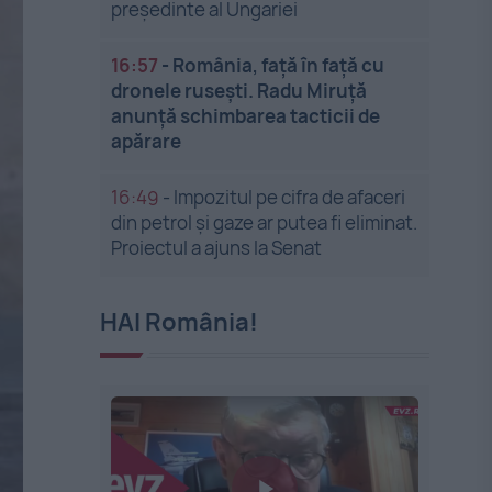
președinte al Ungariei
16:57
-
România, față în față cu
dronele rusești. Radu Miruță
anunță schimbarea tacticii de
apărare
16:49
-
Impozitul pe cifra de afaceri
din petrol și gaze ar putea fi eliminat.
Proiectul a ajuns la Senat
HAI România!