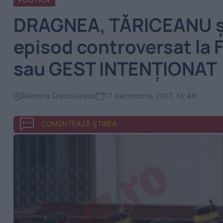
POLITICA
DRAGNEA, TĂRICEANU și
episod controversat la
sau GEST INTENȚIONAT
Ramona Danciulescu
17 decembrie 2017, 15:48
COMENTEAZĂ ȘTIREA