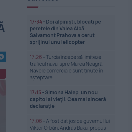
17:34
-
Doi alpiniști, blocați pe
Ă
peretele din Valea Albă.
Salvamont Prahova a cerut
sprijinul unui elicopter
17:26
-
Turcia începe să limiteze
traficul naval spre Marea Neagră.
Navele comerciale sunt ținute în
așteptare
17:15
-
Simona Halep, un nou
capitol al vieții. Cea mai sinceră
declarație
17:06
-
A fost dat jos de guvernul lui
Viktor Orbán. András Baka, propus