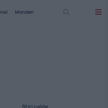
onal
Monden
Stiri calde