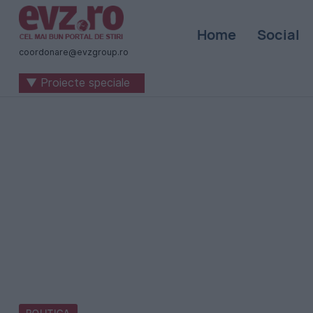
Știri
Home
Social
naționale
coordonare@evzgroup.ro
și
▼ Proiecte speciale
internaționale
|
România
-
Evenimentul
Zilei