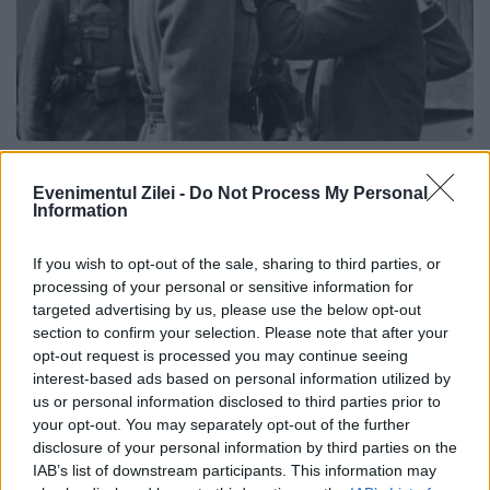
Republica în România, proclamată
Evenimentul Zilei -
Do Not Process My Personal
acum 77 de ani
Information
30 DECEMBRIE 2024
If you wish to opt-out of the sale, sharing to third parties, or
processing of your personal or sensitive information for
Republica în România, proclamată acum 77
targeted advertising by us, please use the below opt-out
de ani. Actul istoric de la 30 decembrie
section to confirm your selection. Please note that after your
opt-out request is processed you may continue seeing
1947 a fost considerat lovitură de stat, deși,
interest-based ads based on personal information utilized by
us or personal information disclosed to third parties prior to
poate fi cel mult un epilog al acesteia....
your opt-out. You may separately opt-out of the further
disclosure of your personal information by third parties on the
IAB’s list of downstream participants. This information may