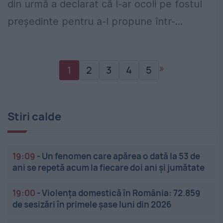
din urmă a declarat că l-ar ocoli pe fostul
președinte pentru a-l propune într-...
»
1
2
3
4
5
Stiri calde
19:09
-
Un fenomen care apărea o dată la 53 de
ani se repetă acum la fiecare doi ani și jumătate
19:00
-
Violența domestică în România: 72.859
de sesizări în primele șase luni din 2026