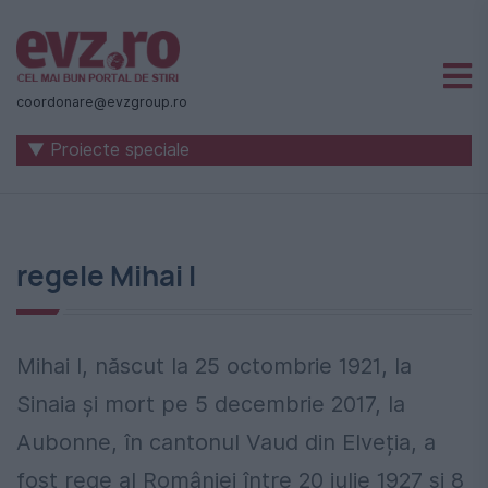
Știri
naționale
coordonare@evzgroup.ro
și
▼ Proiecte speciale
internaționale
|
România
regele Mihai I
-
Evenimentul
Zilei
Mihai I, născut la 25 octombrie 1921, la
Sinaia și mort pe 5 decembrie 2017, la
Aubonne, în cantonul Vaud din Elveția, a
fost rege al României între 20 iulie 1927 și 8