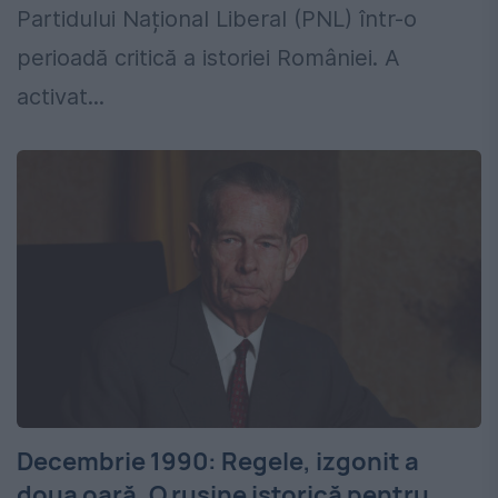
Partidului Național Liberal (PNL) într-o
perioadă critică a istoriei României. A
activat...
Decembrie 1990: Regele, izgonit a
doua oară. O rușine istorică pentru