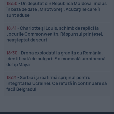
18:50
-
Un deputat din Republica Moldova, inclus
în baza de date „Mirotvoreț”. Acuzațiile care îi
sunt aduse
18:41
-
Charlotte și Louis, schimb de replici la
Jocurile Commonwealth. Răspunsul prințesei,
neașteptat de scurt
18:30
-
Drona explodată la granița cu România,
identificată de bulgari: E o momeală ucraineană
de tip Maya
18:21
-
Serbia își reafirmă sprijinul pentru
integritatea Ucrainei. Ce refuză în continuare să
facă Belgradul