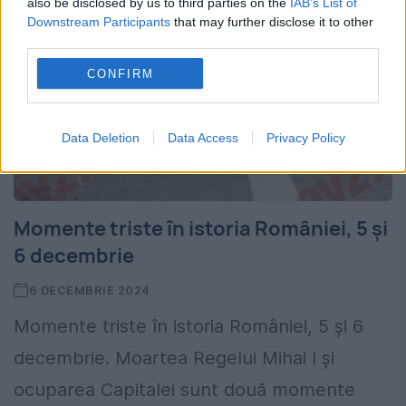
also be disclosed by us to third parties on the
IAB’s List of
Downstream Participants
that may further disclose it to other
third parties.
CONFIRM
Data Deletion
Data Access
Privacy Policy
Momente triste în istoria României, 5 și
6 decembrie
6 DECEMBRIE 2024
Momente triste în istoria României, 5 și 6
decembrie. Moartea Regelui Mihai I și
ocuparea Capitalei sunt două momente