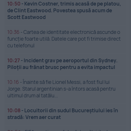
10:50
-
Kevin Costner, trimis acasă de pe platou,
de Clint Eastwood. Povestea spusă acum de
Scott Eastwood
10:36
-
Cartea de identitate electronică ascunde o
funcție foarte utilă. Datele care pot fi trimise direct
cu telefonul
10:27
-
Incident grav pe aeroportul din Sydney.
Piloții au frânat brusc pentru a evita impactul
10:16
-
Înainte să fie Lionel Messi, a fost fiul lui
Jorge. Starul argentinian s-a întors acasă pentru
ultimul drum al tatălu...
10:08
-
Locuitorii din sudul Bucureștiului ies în
stradă: Vrem aer curat