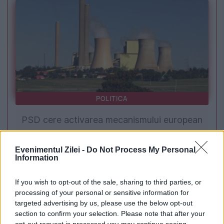
POLITICA
PSD cere activarea mecanismului european
de urgență pentru energie și susține
Evenimentul Zilei -
Do Not Process My Personal
menținerea centralelor pe cărbune. Critici la
Information
adresa lui Bolojan
If you wish to opt-out of the sale, sharing to third parties, or
processing of your personal or sensitive information for
targeted advertising by us, please use the below opt-out
section to confirm your selection. Please note that after your
opt-out request is processed you may continue seeing