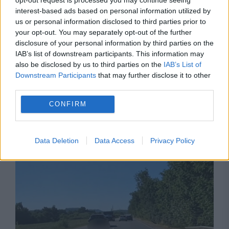
interest-based ads based on personal information utilized by
us or personal information disclosed to third parties prior to
your opt-out. You may separately opt-out of the further
disclosure of your personal information by third parties on the
IAB’s list of downstream participants. This information may
also be disclosed by us to third parties on the
IAB’s List of
SOCIAL
Downstream Participants
that may further disclose it to other
third parties.
Sprijin financiar pentru îngrijirea vârstnicilor la
CONFIRM
domiciliu. Cine poate beneficia de
indemnizație
Data Deletion
Data Access
Privacy Policy