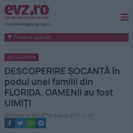
Știri
naționale
coordonare@evzgroup.ro
și
▼ Proiecte speciale
internaționale
|
ACTUALITATE
România
DESCOPERIRE ȘOCANTĂ în
-
podul unei familii din
Evenimentul
FLORIDA. OAMENII au fost
Zilei
UIMIȚI
Sebastian Rusu
10 august 2017, 11:34