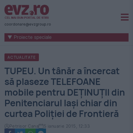
Știri
naționale
coordonare@evzgroup.ro
și
▼ Proiecte speciale
internaționale
|
ACTUALITATE
România
TUPEU. Un tânăr a încercat
-
să plaseze TELEFOANE
Evenimentul
mobile pentru DEȚINUȚII din
Zilei
Penitenciarul Iași chiar din
curtea Poliției de Frontieră
Petrisor Cana
5 ianuarie 2015, 12:33