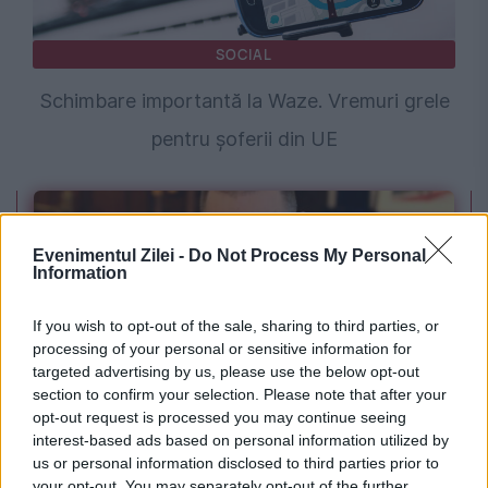
SOCIAL
Schimbare importantă la Waze. Vremuri grele
pentru șoferii din UE
Evenimentul Zilei -
Do Not Process My Personal
Information
If you wish to opt-out of the sale, sharing to third parties, or
processing of your personal or sensitive information for
targeted advertising by us, please use the below opt-out
section to confirm your selection. Please note that after your
INTERNATIONAL
opt-out request is processed you may continue seeing
interest-based ads based on personal information utilized by
Mihai Fifor pune România față în față cu noua
us or personal information disclosed to third parties prior to
your opt-out. You may separately opt-out of the further