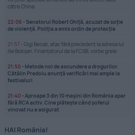
către China
22:06
-
Senatorul Robert Ghiță, acuzat de soție
de violență. Poliția a emis ordin de protecție
21:57
-
Gigi Becali, atac fără precedent la adresa lui
Ilie Bolojan. Finanțatorul de la FCSB, vorbe grele
21:50
-
Metode noi de ascundere a drogurilor.
Cătălin Predoiu anunță verificări mai ample la
festivaluri
21:40
-
Aproape 3 din 10 mașini din România apar
fără RCA activ. Cine plătește când șoferul
vinovat nu e asigurat
HAI România!