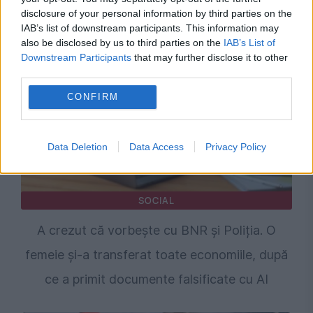
realitate geopolitică: Bucureștiul a luat o
disclosure of your personal information by third parties on the
pauză de la a conta
IAB’s list of downstream participants. This information may
also be disclosed by us to third parties on the
IAB’s List of
Downstream Participants
that may further disclose it to other
third parties.
CONFIRM
Data Deletion
Data Access
Privacy Policy
SOCIAL
A crezut că vorbește cu BNR și Poliția. O
femeie și-a transferat toate economiile, după
ce a primit documente falsificate cu AI