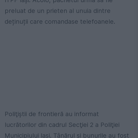
ITPF Iaşi. Acolo, pachetul urma să fie
preluat de un prieten al unuia dintre
deținuții care comandase telefoanele.
Poliţiştii de frontieră au informat
lucrătorilor din cadrul Secţiei 2 a Poliţiei
Municipiului Iaşi. Tânărul şi bunurile au fost