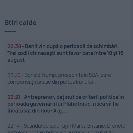
Stiri calde
22:38
-
Banii vin după o perioadă de schimbări.
Trei zodii chinezești sunt favorizate între 10 și 16
august
22:30
-
Donald Trump, președintele SUA, cere
compensații uriașe din partea Iranului
22:21
-
Antreprenor, deţinut pe criterii politice în
perioada guvernării lui Plahotniuc, riscă să fie
încătuşat din nou: A aj...
22:14
-
Scandal de spionaj în Marea Britanie. Dronele
forțelor speciale britanice au trimis secret date