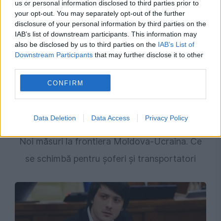
us or personal information disclosed to third parties prior to
your opt-out. You may separately opt-out of the further
disclosure of your personal information by third parties on the
IAB’s list of downstream participants. This information may
also be disclosed by us to third parties on the
IAB’s List of
Downstream Participants
that may further disclose it to other
third parties.
CONFIRM
Data Deletion
Data Access
Privacy Policy
INTERNATIONAL
Noi măsuri la frontiera Moldova-Ucraina. Ce
se schimbă pentru șoferi și transportatori