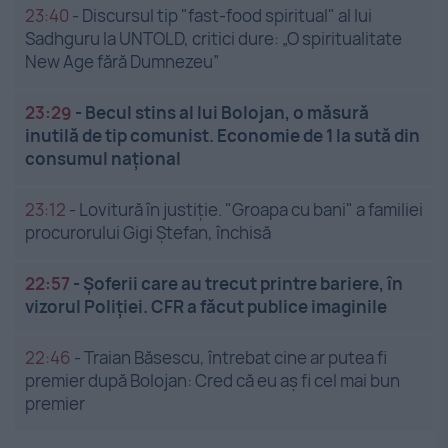
23:40
-
Discursul tip "fast-food spiritual" al lui
Sadhguru la UNTOLD, critici dure: „O spiritualitate
New Age fără Dumnezeu”
23:29
-
Becul stins al lui Bolojan, o măsură
inutilă de tip comunist. Economie de 1 la sută din
consumul național
23:12
-
Lovitură în justiție. "Groapa cu bani" a familiei
procurorului Gigi Ștefan, închisă
22:57
-
Șoferii care au trecut printre bariere, în
vizorul Poliției. CFR a făcut publice imaginile
22:46
-
Traian Băsescu, întrebat cine ar putea fi
premier după Bolojan: Cred că eu aș fi cel mai bun
premier