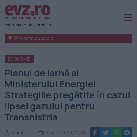
Știri
naționale
coordonare@evzgroup.ro
și
▼ Proiecte speciale
internaționale
|
ECONOMIE
România
Planul de iarnă al
-
Ministerului Energiei.
Evenimentul
Strategiile pregătite în cazul
Zilei
lipsei gazului pentru
Transnistria
Daniela Cuțu
26 iunie 2025, 11:33