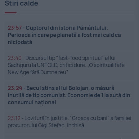
Stiri calde
23:57
-
Cuptorul din istoria Pământului.
Perioada în care pe planetă a fost mai cald ca
niciodată
23:40
-
Discursul tip "fast-food spiritual" al lui
Sadhguru la UNTOLD, critici dure: „O spiritualitate
New Age fără Dumnezeu”
23:29
-
Becul stins al lui Bolojan, o măsură
inutilă de tip comunist. Economie de 1 la sută din
consumul național
23:12
-
Lovitură în justiție. "Groapa cu bani" a familiei
procurorului Gigi Ștefan, închisă