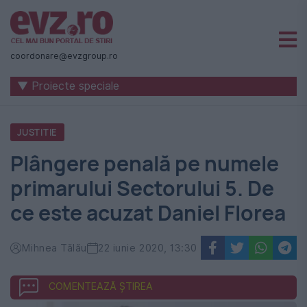
Știri
naționale
coordonare@evzgroup.ro
și
▼ Proiecte speciale
internaționale
|
JUSTITIE
România
Plângere penală pe numele
-
primarului Sectorului 5. De
Evenimentul
ce este acuzat Daniel Florea
Zilei
Mihnea Tălău
22 iunie 2020, 13:30
COMENTEAZĂ ȘTIREA