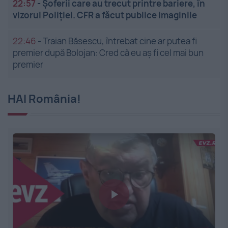
22:57
-
Șoferii care au trecut printre bariere, în
vizorul Poliției. CFR a făcut publice imaginile
22:46
-
Traian Băsescu, întrebat cine ar putea fi
premier după Bolojan: Cred că eu aș fi cel mai bun
premier
HAI România!