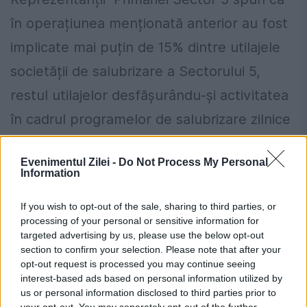
în operațiunea menționată anterior au fost
implicate mai puțin de 15% dintre utilajele
societății de salubrizare a Sectorului 5,
restul utilajelor desfășurându-și activitatea
în cadrul programelor de salubrizare zilnice
pe raza Sectorului 5 (în fiecare zi, pe
Evenimentul Zilei -
Do Not Process My Personal
arterele principale, programele de ridicare
Information
a deșeurilor stradale municipale, pentru
If you wish to opt-out of the sale, sharing to third parties, or
spălarea străzilor și măturarea acestora și
processing of your personal or sensitive information for
targeted advertising by us, please use the below opt-out
pentru dezinfecție și o dată la două zile pe
section to confirm your selection. Please note that after your
toate arterele secundare ale Sectorului 5,
opt-out request is processed you may continue seeing
interest-based ads based on personal information utilized by
cu programele de ridicare a deșeurilor
us or personal information disclosed to third parties prior to
your opt-out. You may separately opt-out of the further