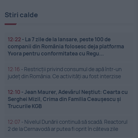
Stiri calde
12:22
-
La 7 zile de la lansare, peste 100 de
companii din România folosesc deja platforma
Yvora pentru conformitatea cu Regu...
12:16
-
Restricții privind consumul de apă într-un
județ din România. Ce activități au fost interzise
12:10
-
Jean Maurer, Adevărul Neștiut: Cearta cu
Serghei Mizil, Crima din Familia Ceaușescu și
Trucurile KGB
12:07
-
Nivelul Dunării continuă să scadă. Reactorul
2 de la Cernavodă ar putea fi oprit în câteva zile