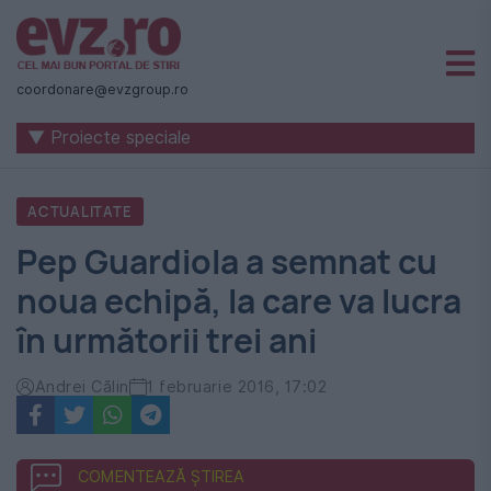
Știri
naționale
coordonare@evzgroup.ro
și
▼ Proiecte speciale
internaționale
|
ACTUALITATE
România
Pep Guardiola a semnat cu
-
noua echipă, la care va lucra
Evenimentul
în următorii trei ani
Zilei
Andrei Călin
1 februarie 2016, 17:02
COMENTEAZĂ ȘTIREA