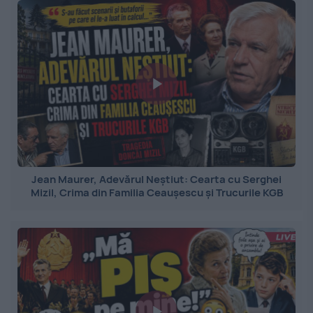
Jean Maurer, Adevărul Neștiut: Cearta cu Serghei
Mizil, Crima din Familia Ceaușescu și Trucurile KGB