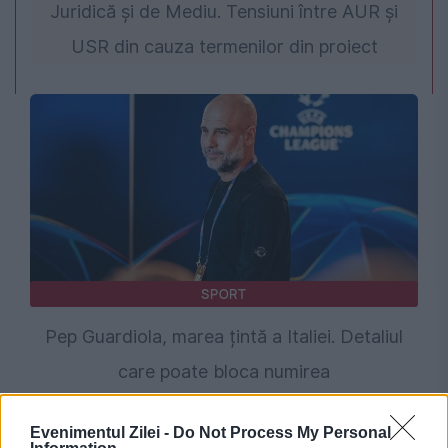
Juridică și de Mediu. Tensiuni între AUR și
USR din cauza termenilor din proiect
SPORT
Pep Guardiola, marea țintă a Italiei. Detaliul
care poate bloca numirea
Evenimentul Zilei -
Do Not Process My Personal