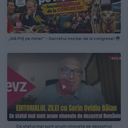
„Mă PIȘ pe mine!” – Secretul murdar de la congrese! 😳
Ce statui mai sunt acum vinovate de dezastrul