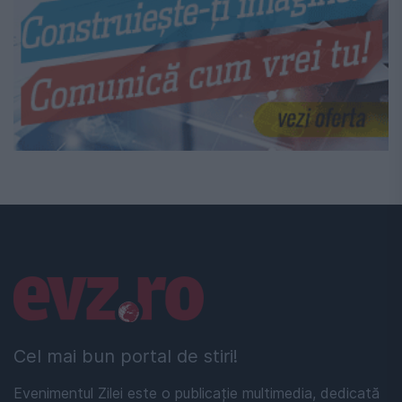
Linkuri utile
Cel mai bun portal de stiri!
Evenimentul Zilei este o publicație multimedia, dedicată