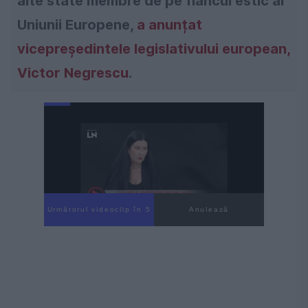
alte state membre de pe flancul estic al
Uniunii Europene,
a anunțat
vicepreședintele legislativului european,
Victor Negrescu
.
Următorul videoclip în 4
Anulează