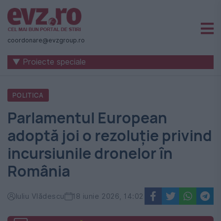
Știri
naționale
coordonare@evzgroup.ro
și
▼ Proiecte speciale
internaționale
|
POLITICA
România
Parlamentul European
-
adoptă joi o rezoluție privind
Evenimentul
incursiunile dronelor în
Zilei
România
Iuliu Vlădescu
18 iunie 2026, 14:02