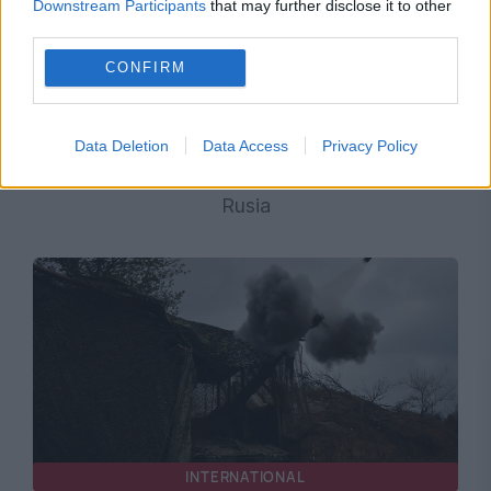
Downstream Participants
that may further disclose it to other
third parties.
CONFIRM
INTERNATIONAL
Decizia luată de SUA schimbă din nou
Data Deletion
Data Access
Privacy Policy
războiul din Ucraina. Efectele se văd deja în
Rusia
INTERNATIONAL