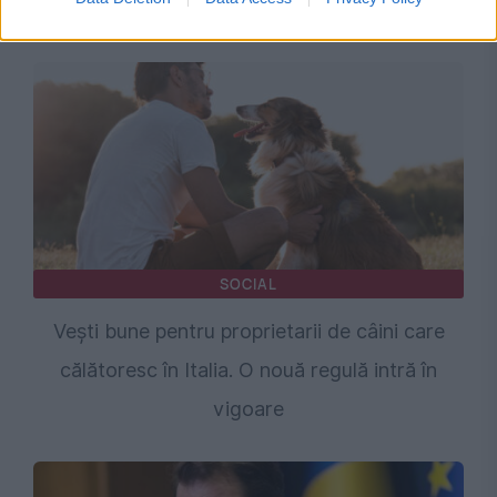
Video
SOCIAL
Vești bune pentru proprietarii de câini care
călătoresc în Italia. O nouă regulă intră în
vigoare