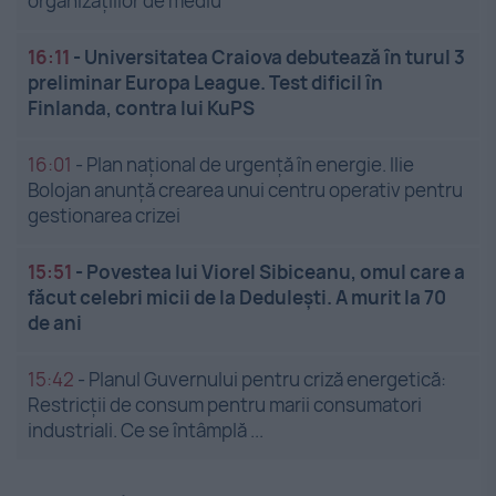
organizațiilor de mediu
16:11
-
Universitatea Craiova debutează în turul 3
preliminar Europa League. Test dificil în
Finlanda, contra lui KuPS
16:01
-
Plan național de urgență în energie. Ilie
Bolojan anunță crearea unui centru operativ pentru
gestionarea crizei
15:51
-
Povestea lui Viorel Sibiceanu, omul care a
făcut celebri micii de la Dedulești. A murit la 70
de ani
15:42
-
Planul Guvernului pentru criză energetică:
Restricții de consum pentru marii consumatori
industriali. Ce se întâmplă ...