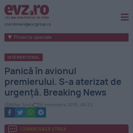
Știri
naționale
coordonare@evzgroup.ro
și
▼ Proiecte speciale
internaționale
|
INTERNATIONAL
România
Panică în avionul
-
premierului. S-a aterizat de
Evenimentul
urgență. Breaking News
Zilei
Mihai Soica
16 noiembrie 2019, 09:33
COMENTEAZĂ ȘTIREA