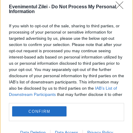
Evenimentul Zilei -
Do Not Process My Personal
pierderea a 5,8 miliarde de euro din PNRR și a
Information
deblocat 16,7 miliarde din SAFE
If you wish to opt-out of the sale, sharing to third parties, or
processing of your personal or sensitive information for
targeted advertising by us, please use the below opt-out
section to confirm your selection. Please note that after your
opt-out request is processed you may continue seeing
interest-based ads based on personal information utilized by
us or personal information disclosed to third parties prior to
your opt-out. You may separately opt-out of the further
disclosure of your personal information by third parties on the
IAB’s list of downstream participants. This information may
also be disclosed by us to third parties on the
IAB’s List of
SOCIAL
Downstream Participants
that may further disclose it to other
third parties.
Imagini de groază la Buzău. Ministerul Apărării
CONFIRM
confirmă incidentul în care un parașutist
militar a rămas agățat de avionul în zbor.
Data Deletion
Data Access
Privacy Policy