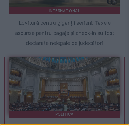
INTERNATIONAL
Lovitură pentru giganții aerieni: Taxele
ascunse pentru bagaje și check-in au fost
declarate nelegale de judecători
POLITICA
Sorin Grindeanu: Parlamentul a evitat