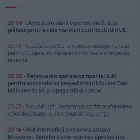
23:58
-
De ce au românii o pensie mică, deși
plătesc printre cele mai mari contribuții din UE
23:43
-
Seceta de pe Dunăre aduce câștiguri uriașe
pentru Bulgaria. România importă masiv energie de
la vecini
23:30
-
Rețeaua din spatele campaniei AUR
pentru suspendarea președintelui Nicușor Dan.
Milioane de lei, propagandă și conexi...
23:23
-
Radu Miruță: „Se termină astăzi scufundarea
celor două barje, sunt măsuri de siguranţă”
23:14
-
SUA intensifică presiunea asupra
Moscovei. Senatorii americani au aprobat noi