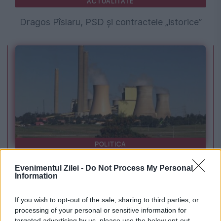
ACTUALITATE
Dragos Pîslaru, PSD și contractele „istorice”
POLITICA
PSD cere activarea mecanismului european
Evenimentul Zilei -
Do Not Process My Personal
Information
de urgență pentru energie și susține
menținerea centralelor pe cărbune. Critici la
If you wish to opt-out of the sale, sharing to third parties, or
processing of your personal or sensitive information for
adresa lui Bolojan
targeted advertising by us, please use the below opt-out