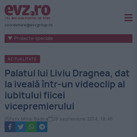
Știri
naționale
coordonare@evzgroup.ro
și
▼ Proiecte speciale
internaționale
|
ACTUALITATE
România
Palatul lui Liviu Dragnea, dat
-
la iveală într-un videoclip al
Evenimentul
iubitului fiicei
Zilei
vicepremierului
Felix Mihai Badea
29 septembrie 2014, 18:46