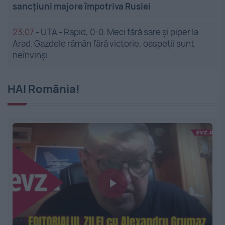
sancțiuni majore împotriva Rusiei
23:07
-
UTA - Rapid, 0-0. Meci fără sare și piper la
Arad. Gazdele rămân fără victorie, oaspeții sunt
neînvinși
HAI România!