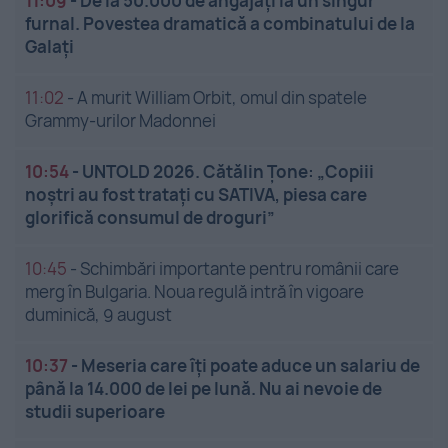
11:09
-
De la 50.000 de angajați la un singur
furnal. Povestea dramatică a combinatului de la
Galați
11:02
-
A murit William Orbit, omul din spatele
Grammy-urilor Madonnei
10:54
-
UNTOLD 2026. Cătălin Țone: „Copiii
noștri au fost tratați cu SATIVA, piesa care
glorifică consumul de droguri”
10:45
-
Schimbări importante pentru românii care
merg în Bulgaria. Noua regulă intră în vigoare
duminică, 9 august
10:37
-
Meseria care îți poate aduce un salariu de
până la 14.000 de lei pe lună. Nu ai nevoie de
studii superioare