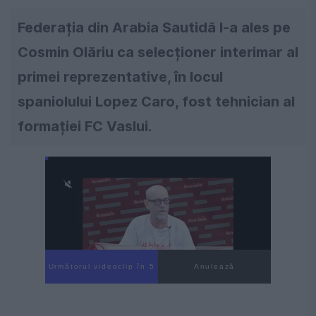
Federația din Arabia Sautidă l-a ales pe
Cosmin Olăriu ca selecționer interimar al
primei reprezentative, în locul
spaniolului Lopez Caro, fost tehnician al
formației FC Vaslui.
Următorul videoclip în 4
Anulează