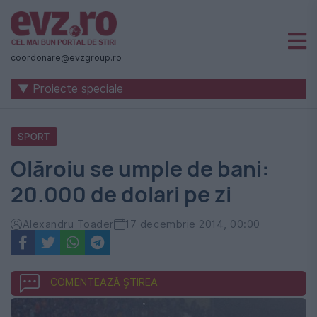
Știri
naționale
coordonare@evzgroup.ro
și
▼ Proiecte speciale
internaționale
|
SPORT
România
Olăroiu se umple de bani:
-
20.000 de dolari pe zi
Evenimentul
Zilei
Alexandru Toader
17 decembrie 2014, 00:00
COMENTEAZĂ ȘTIREA