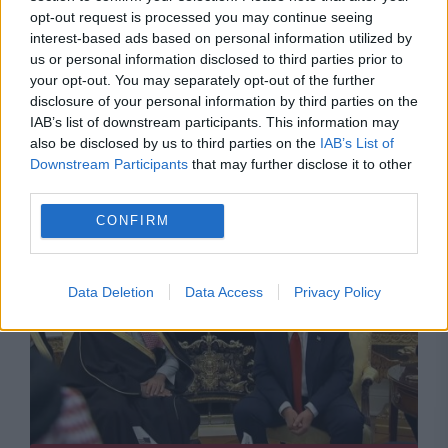
opt-out request is processed you may continue seeing
interest-based ads based on personal information utilized by
us or personal information disclosed to third parties prior to
your opt-out. You may separately opt-out of the further
INTERNATIONAL
disclosure of your personal information by third parties on the
IAB’s list of downstream participants. This information may
Criză totală în Orientul Mijlociu. SUA
also be disclosed by us to third parties on the
IAB’s List of
Downstream Participants
that may further disclose it to other
bombardează Iranul, rebelii Houthi lovesc în
third parties.
Marea Roșie
CONFIRM
Data Deletion
Data Access
Privacy Policy