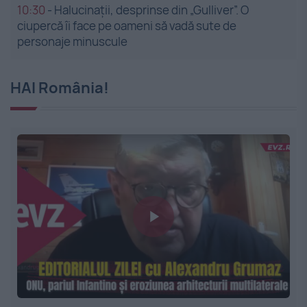
10:30
-
Halucinații, desprinse din „Gulliver”. O
ciupercă îi face pe oameni să vadă sute de
personaje minuscule
HAI România!