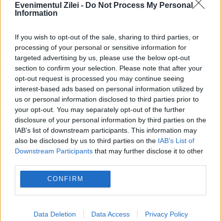
Evenimentul Zilei -
Do Not Process My Personal
Information
Olăroiu s-a răzgândit şi va antrena
If you wish to opt-out of the sale, sharing to third parties, or
selecţionata Arabiei Saudite
processing of your personal or sensitive information for
targeted advertising by us, please use the below opt-out
24 DECEMBRIE 2014
section to confirm your selection. Please note that after your
opt-out request is processed you may continue seeing
Din cauza unor neînţelegeri cu oficialii
interest-based ads based on personal information utilized by
us or personal information disclosed to third parties prior to
federaţiei de la Riyadh, Cosmin Olăroiu îşi
your opt-out. You may separately opt-out of the further
anunţase în umră cu câteva zile demisia din
disclosure of your personal information by third parties on the
IAB’s list of downstream participants. This information may
funcţia de selecţioner al Arabiei Saudite,
also be disclosed by us to third parties on the
IAB’s List of
Downstream Participants
that may further disclose it to other
însă tenicianul român...
third parties.
CONFIRM
Data Deletion
Data Access
Privacy Policy