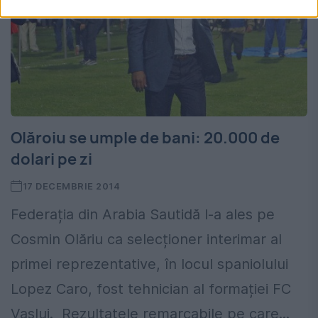
Olăroiu se umple de bani: 20.000 de
dolari pe zi
17 DECEMBRIE 2014
Federația din Arabia Sautidă l-a ales pe
Cosmin Olăriu ca selecționer interimar al
primei reprezentative, în locul spaniolului
Lopez Caro, fost tehnician al formației FC
Vaslui. Rezultatele remarcabile pe care...