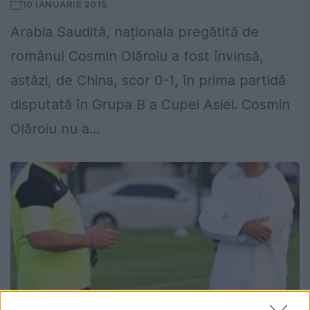
10 IANUARIE 2015
Arabia Saudită, naționala pregătită de
românul Cosmin Olăroiu a fost învinsă,
astăzi, de China, scor 0-1, în prima partidă
disputată în Grupa B a Cupei Asiei. Cosmin
Olăroiu nu a...