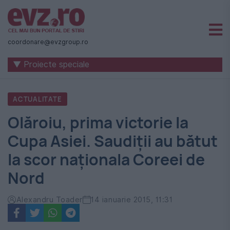
Știri
naționale
coordonare@evzgroup.ro
și
▼ Proiecte speciale
internaționale
|
ACTUALITATE
România
Olăroiu, prima victorie la
-
Cupa Asiei. Saudiții au bătut
Evenimentul
la scor naționala Coreei de
Zilei
Nord
Alexandru Toader
14 ianuarie 2015, 11:31