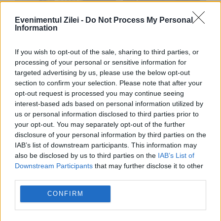
SPORT
Evenimentul Zilei -
Do Not Process My Personal
Information
Gianni Infantino, șeful FIFA, nu cedează
presiunilor după scandalul planurilor financiare
If you wish to opt-out of the sale, sharing to third parties, or
processing of your personal or sensitive information for
uriașe
targeted advertising by us, please use the below opt-out
section to confirm your selection. Please note that after your
opt-out request is processed you may continue seeing
interest-based ads based on personal information utilized by
us or personal information disclosed to third parties prior to
your opt-out. You may separately opt-out of the further
disclosure of your personal information by third parties on the
IAB’s list of downstream participants. This information may
also be disclosed by us to third parties on the
IAB’s List of
Downstream Participants
that may further disclose it to other
third parties.
SPORT
CONFIRM
Reacție furibundă a lui Ioan Varga după