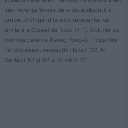
această dată, elevii lui Cosmin Olăroiu și-au
luat revanșa în cea de-a doua dispută a
grupei, învingând la scor rerezentativa
similară a Coreei de Nord (4-1). Golurile au
fost matcate de Ryang Yong-Gi '11 pentru
nord-coreeni, respectiv Hazazi '37, Al
Sahlawi '52 şi '54 şi Al Abid '77.