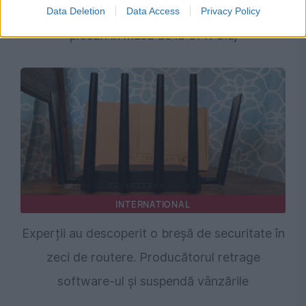
umilința din Conference League. Se anunță
Data Deletion
Data Access
Privacy Policy
plecări în masă de la CFR Cluj
INTERNATIONAL
Experții au descoperit o breșă de securitate în
zeci de routere. Producătorul retrage
software-ul și suspendă vânzările