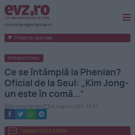
Știri
naționale
coordonare@evzgroup.ro
și
▼ Proiecte speciale
internaționale
|
INTERNATIONAL
România
Ce se întâmplă la Phenian?
-
Oficial de la Seul: „Kim Jong-
Evenimentul
un este în comă...”
Zilei
Antonia Hendrik
24 august 2020, 18:57
COMENTEAZĂ ȘTIREA