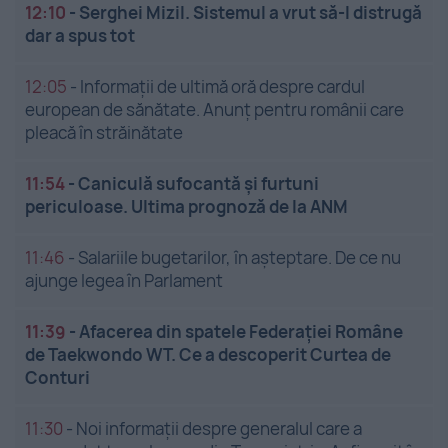
12:10
-
Serghei Mizil. Sistemul a vrut să-l distrugă
dar a spus tot
12:05
-
Informații de ultimă oră despre cardul
european de sănătate. Anunț pentru românii care
pleacă în străinătate
11:54
-
Caniculă sufocantă și furtuni
periculoase. Ultima prognoză de la ANM
11:46
-
Salariile bugetarilor, în așteptare. De ce nu
ajunge legea în Parlament
11:39
-
Afacerea din spatele Federației Române
de Taekwondo WT. Ce a descoperit Curtea de
Conturi
11:30
-
Noi informații despre generalul care a