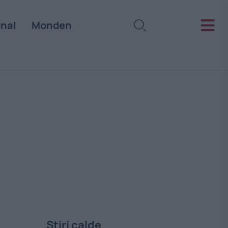
onal
Monden
Stiri calde