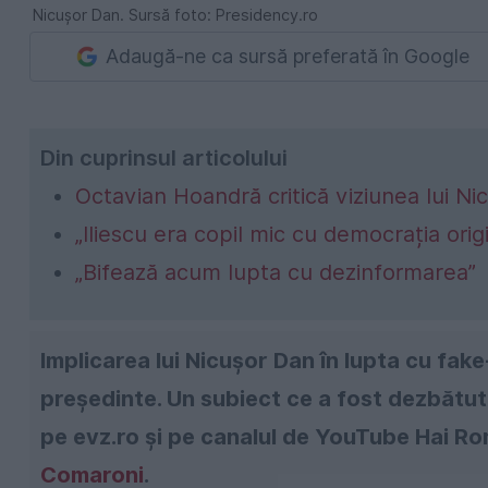
Nicușor Dan. Sursă foto: Presidency.ro
Adaugă-ne ca sursă preferată în Google
Din cuprinsul articolului
Octavian Hoandră critică viziunea lui 
„Iliescu era copil mic cu democrația orig
„Bifează acum lupta cu dezinformarea”
Implicarea lui Nicușor Dan în lupta cu fak
președinte. Un subiect ce a fost dezbătut, 
pe evz.ro și pe canalul de YouTube Hai Ro
Comaroni
.