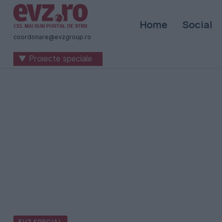
Știri
Home
Social
naționale
coordonare@evzgroup.ro
și
▼ Proiecte speciale
internaționale
|
România
-
Evenimentul
Zilei