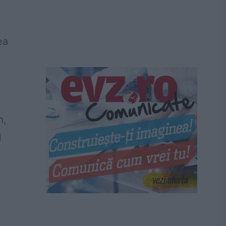
ea
n,
i