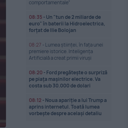
comportamentale”
08:35
-
Un "tun de 2 miliarde de
euro" în baterii la Hidroelectrica,
forțat de Ilie Bolojan
08:27
-
Lumea științei, în fața unei
premiere istorice. Inteligența
Artificială a creat primii viruși
08:20
-
Ford pregătește o surpriză
pe piața mașinilor electrice. Va
costa sub 30.000 de dolari
08:12
-
Noua apariție a lui Trump a
aprins internetul. Toată lumea
vorbește despre același detaliu