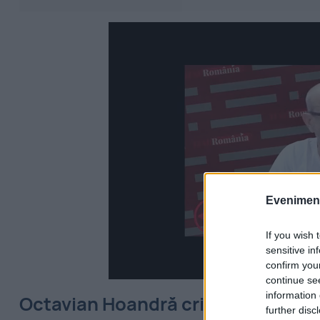
Evenimentu
If you wish 
sensitive in
confirm you
continue se
information 
Octavian Hoandră critică viziunea
further disc