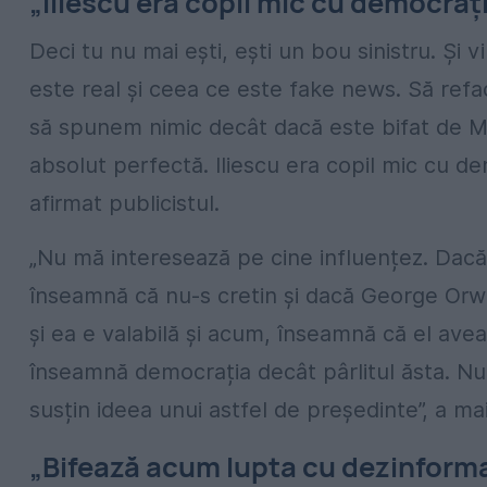
„Iliescu era copil mic cu democrați
Deci tu nu mai ești, ești un bou sinistru. Și v
este real și ceea ce este fake news. Să ref
să spunem nimic decât dacă este bifat de Mi
absolut perfectă. Iliescu era copil mic cu de
afirmat publicistul.
„Nu mă interesează pe cine influențez. Dac
înseamnă că nu-s cretin și dacă George Orwell
și ea e valabilă și acum, înseamnă că el ave
înseamnă democrația decât pârlitul ăsta. Nu
susțin ideea unui astfel de președinte”, a m
„Bifează acum lupta cu dezinform