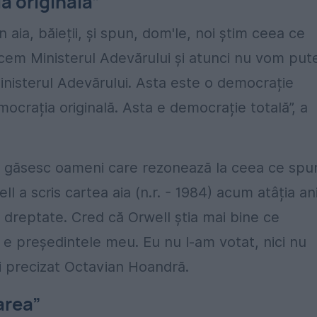
a originală”
in aia, băieții, și spun, dom'le, noi știm ceea ce
acem Ministerul Adevărului și atunci nu vom put
nisterul Adevărului. Asta este o democrație
mocrația originală. Asta e democrație totală”, a
ă găsesc oameni care rezonează la ceea ce spu
 a scris cartea aia (n.r. - 1984) acum atâția an
a dreptate. Cred că Orwell știa mai bine ce
 e președintele meu. Eu nu l-am votat, nici nu
ai precizat Octavian Hoandră.
area”