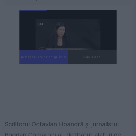
Următorul videoclip în 4
Anulează
Scriitorul Octavian Hoandră și jurnalistul
Bogdan Comaroni au dezbătut alături de