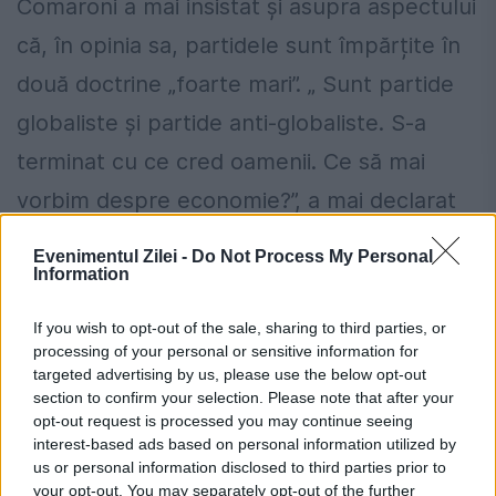
Comaroni a mai insistat și asupra aspectului
că, în opinia sa, partidele sunt împărțite în
două doctrine „foarte mari”. „ Sunt partide
globaliste și partide anti-globaliste. S-a
terminat cu ce cred oamenii. Ce să mai
vorbim despre economie?”, a mai declarat
jurnalistul în cadrul podcastului „Hai live cu
Evenimentul Zilei -
Do Not Process My Personal
Information
Turcescu”.
If you wish to opt-out of the sale, sharing to third parties, or
Ediția integrală a podcastului de joi, 28
processing of your personal or sensitive information for
noiembire, poate fi vizionată pe canalul de
targeted advertising by us, please use the below opt-out
section to confirm your selection. Please note that after your
YouTube „Hai România”,
aici
.
opt-out request is processed you may continue seeing
interest-based ads based on personal information utilized by
us or personal information disclosed to third parties prior to
your opt-out. You may separately opt-out of the further