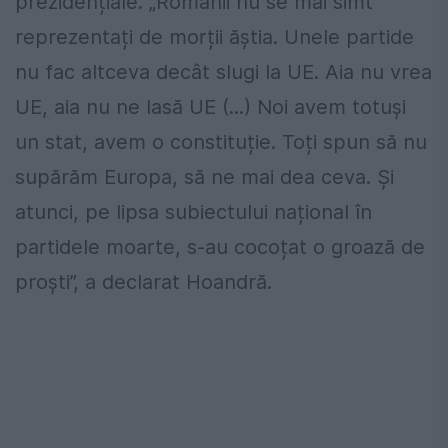
prezidențiale. „Românii nu se mai simt
reprezentați de morții ăștia. Unele partide
nu fac altceva decât slugi la UE. Aia nu vrea
UE, aia nu ne lasă UE (...) Noi avem totuși
un stat, avem o constituție. Toți spun să nu
supărăm Europa, să ne mai dea ceva. Și
atunci, pe lipsa subiectului național în
partidele moarte, s-au cocoțat o groază de
proști”, a declarat Hoandră.