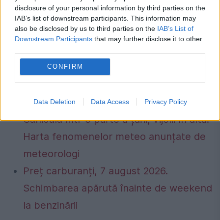
disclosure of your personal information by third parties on the
IAB’s list of downstream participants. This information may
also be disclosed by us to third parties on the
IAB’s List of
Downstream Participants
that may further disclose it to other
third parties.
CONFIRM
Data Deletion
Data Access
Privacy Policy
Caniculă într-o parte a țării, vijelii în alta.
Harta fenomenelor meteo anunțate de
meteorologi
Preț carburanți, 7 august 2026.
Schimbarea apărută înainte de weekend
la benzinării