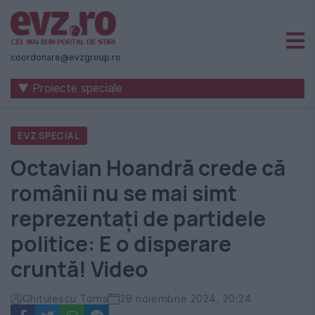
Știri
naționale
coordonare@evzgroup.ro
și
▼ Proiecte speciale
internaționale
|
EVZ SPECIAL
România
Octavian Hoandră crede că
-
românii nu se mai simt
Evenimentul
reprezentați de partidele
Zilei
politice: E o disperare
cruntă! Video
Ghitulescu Toma
28 noiembrie 2024, 20:24