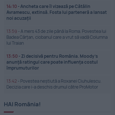
14:10
-
Ancheta care îl vizează pe Cătălin
Avramescu, extinsă. Fosta lui parteneră a lansat
noi acuzații
13:59
-
A mers 43 de zile până la Roma. Povestea lui
Badea Cârțan, ciobanul care a vrut să vadă Columna
lui Traian
13:50
-
Zi decisivă pentru România. Moody’s
anunță ratingul care poate influența costul
împrumuturilor
13:42
-
Povestea neștiută a Roxanei Ciuhulescu.
Decizia care i-a deschis drumul către ProMotor
HAI România!