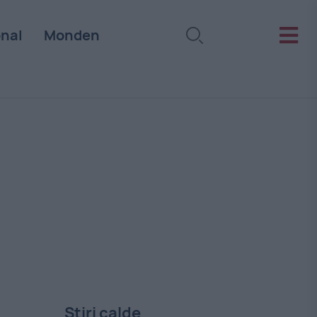
onal
Monden
Stiri calde