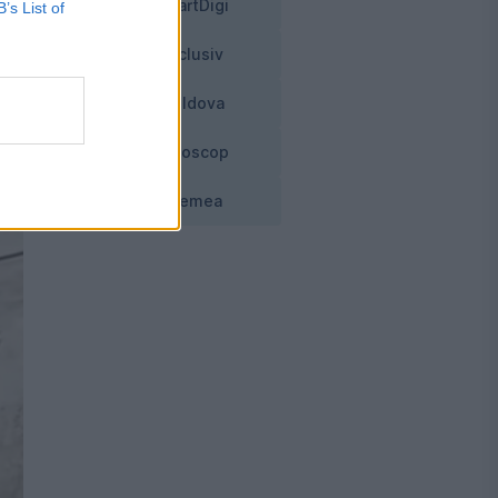
SmartDigi
B’s List of
Exclusiv
Moldova
Horoscop
Vremea