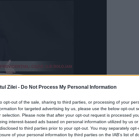
l Zilei -
Do Not Process My Personal Information
 agățată între etajele doi și trei, pentru că
to opt-out of the sale, sharing to third parties, or processing of your per
formation for targeted advertising by us, please use the below opt-out s
persoane s-au îndreptat spre locul în care a căzut
r selection. Please note that after your opt-out request is processed y
 sugerat să nu o miște până la sosirea ambulanței
eing interest-based ads based on personal information utilized by us or
disclosed to third parties prior to your opt-out. You may separately opt-
losure of your personal information by third parties on the IAB’s list of