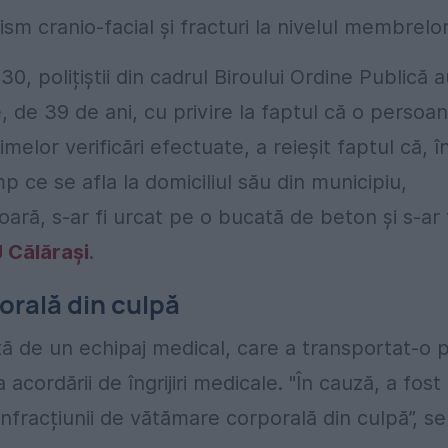
ism cranio-facial și fracturi la nivelul membrelor
:30, polițiștii din cadrul Biroului Ordine Publică 
e, de 39 de ani, cu privire la faptul că o persoa
imelor verificări efectuate, a reieșit faptul că, î
mp ce se afla la domiciliul său din municipiu,
ară, s-ar fi urcat pe o bucată de beton și s-ar 
J Călărași
.
orală din culpă
ată de un echipaj medical, care a transportat-o 
acordării de îngrijiri medicale. "În cauză, a fost
infracțiunii de vătămare corporală din culpă”, se