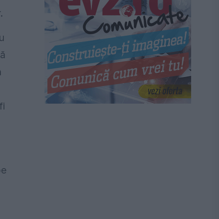
.
au
nă
n
fi
pe