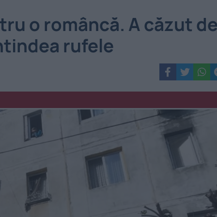
ntru o româncă. A căzut d
întindea rufele