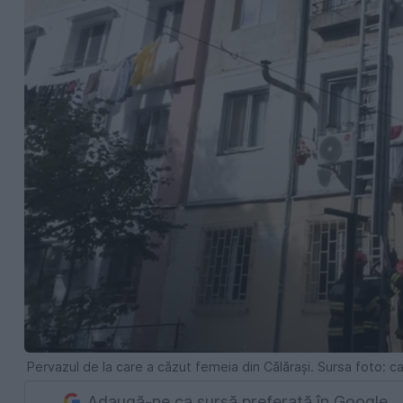
Pervazul de la care a căzut femeia din Călărași. Sursa foto: 
Adaugă-ne ca sursă preferată în Google