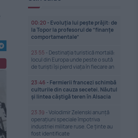
e
00:20
-
Evoluția lui pește prăjit: de
la Topor la profesorul de ”finanțe
comportamentale”
23:55
-
Destinația turistică mortală:
locul din Europa unde peste o sută
de turiști își pierd viața în fiecare an
23:46
-
Fermierii francezi schimbă
culturile din cauza secetei. Năutul
și lintea câștigă teren în Alsacia
23:39
-
Volodimir Zelenski anunță
operațiuni speciale împotriva
industriei militare ruse. Ce ținte au
fost identificate