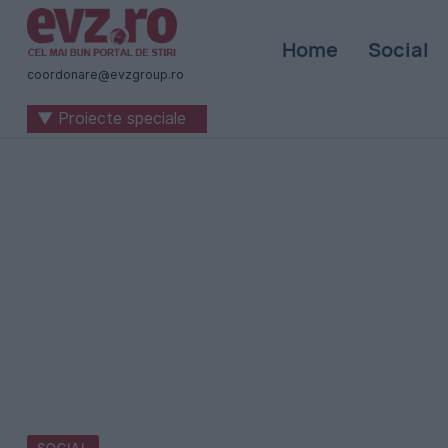
Știri
Home
Social
naționale
coordonare@evzgroup.ro
și
▼ Proiecte speciale
internaționale
|
România
-
Evenimentul
Zilei