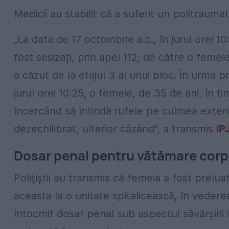
Medicii au stabilit că a suferit un politraumat
„La data de 17 octombrie a.c., în jurul orei 10
fost sesizați, prin apel 112, de către o femei
a căzut de la etajul 3 al unui bloc. În urma pr
jurul orei 10:25, o femeie, de 35 de ani, în ti
încercând să întindă rufele pe culmea exterio
dezechilibrat, ulterior căzând", a transmis
IP
Dosar penal pentru vătămare corp
Polițiștii au transmis că femeia a fost prelu
aceasta la o unitate spitalicească, în vederea 
întocmit dosar penal sub aspectul săvârșirii 