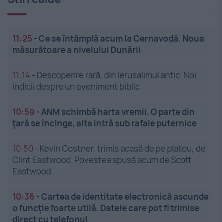
11:25
-
Ce se întâmplă acum la Cernavodă. Noua
măsurătoare a nivelului Dunării
11:14
-
Descoperire rară, din Ierusalimul antic. Noi
indicii despre un eveniment biblic
10:59
-
ANM schimbă harta vremii. O parte din
țară se încinge, alta intră sub rafale puternice
10:50
-
Kevin Costner, trimis acasă de pe platou, de
Clint Eastwood. Povestea spusă acum de Scott
Eastwood
10:36
-
Cartea de identitate electronică ascunde
o funcție foarte utilă. Datele care pot fi trimise
direct cu telefonul