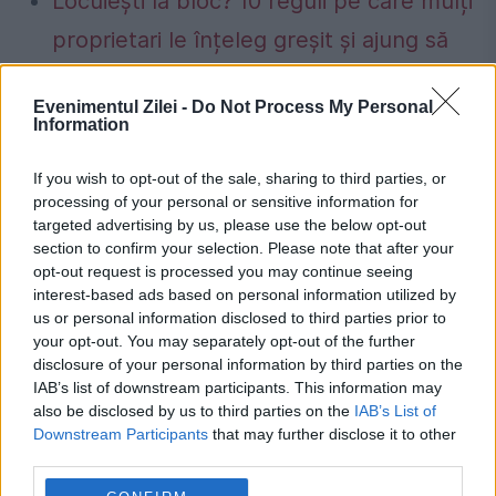
Locuiești la bloc? 10 reguli pe care mulți
proprietari le înțeleg greșit și ajung să
plătească mai mult.Ce spune legea
Evenimentul Zilei -
Do Not Process My Personal
Concediu 2026. Dreptul pe care mulți
Information
salariați nu îl cunosc. Când se pot pierde
If you wish to opt-out of the sale, sharing to third parties, or
zilele de concediu și când nu
processing of your personal or sensitive information for
targeted advertising by us, please use the below opt-out
section to confirm your selection. Please note that after your
opt-out request is processed you may continue seeing
interest-based ads based on personal information utilized by
us or personal information disclosed to third parties prior to
accident
Bucuresti
cfr
lift
palat
your opt-out. You may separately opt-out of the further
disclosure of your personal information by third parties on the
IAB’s list of downstream participants. This information may
also be disclosed by us to third parties on the
IAB’s List of
Downstream Participants
that may further disclose it to other
third parties.