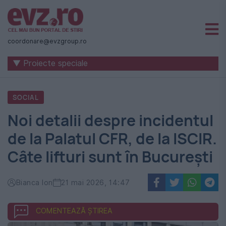
Știri
naționale
coordonare@evzgroup.ro
și
▼ Proiecte speciale
internaționale
|
SOCIAL
România
Noi detalii despre incidentul
-
de la Palatul CFR, de la ISCIR.
Evenimentul
Câte lifturi sunt în București
Zilei
Bianca Ion
21 mai 2026, 14:47
COMENTEAZĂ ȘTIREA