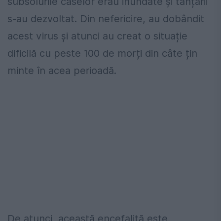
subsolurile caselor erau inundate și tânțarii
s-au dezvoltat. Din nefericire, au dobândit
acest virus și atunci au creat o situație
dificilă cu peste 100 de morți din câte țin
minte în acea perioadă.
De atunci, această encefalită este