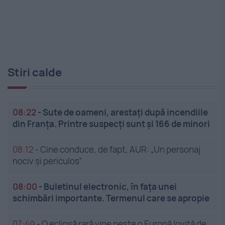
Stiri calde
08:22
-
Sute de oameni, arestați după incendiile
din Franța. Printre suspecți sunt și 166 de minori
08:12
-
Cine conduce, de fapt, AUR: „Un personaj
nociv și periculos”
08:00
-
Buletinul electronic, în fața unei
schimbări importante. Termenul care se apropie
07:49
-
O eclipsă rară vine peste o Europă lovită de