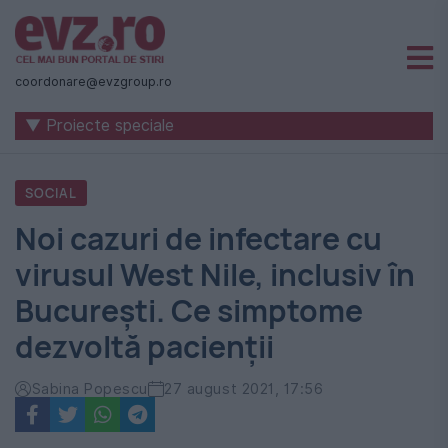
Știri
naționale
coordonare@evzgroup.ro
și
▼ Proiecte speciale
internaționale
|
SOCIAL
România
Noi cazuri de infectare cu
-
virusul West Nile, inclusiv în
Evenimentul
București. Ce simptome
Zilei
dezvoltă pacienții
Sabina Popescu
27 august 2021, 17:56