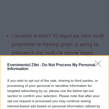
Locuiești la bloc? 10 reguli pe care mulți
proprietari le înțeleg greșit și ajung să
plătească mai mult.Ce spune legea
Concediu 2026. Dreptul pe care mulți
Evenimentul Zilei -
Do Not Process My Personal
Information
salariați nu îl cunosc. Când se pot pierde
zilele de concediu și când nu
If you wish to opt-out of the sale, sharing to third parties, or
processing of your personal or sensitive information for
targeted advertising by us, please use the below opt-out
section to confirm your selection. Please note that after your
opt-out request is processed you may continue seeing
Bucuresti
infectare
West Nile
interest-based ads based on personal information utilized by