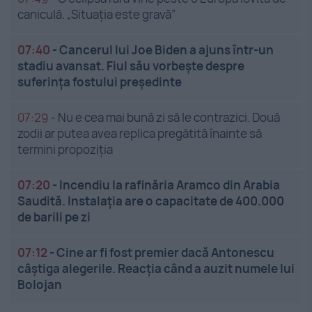
caniculă. „Situația este gravă”
07:40
-
Cancerul lui Joe Biden a ajuns într-un
stadiu avansat. Fiul său vorbește despre
suferința fostului președinte
07:29
-
Nu e cea mai bună zi să le contrazici. Două
zodii ar putea avea replica pregătită înainte să
termini propoziția
07:20
-
Incendiu la rafinăria Aramco din Arabia
Saudită. Instalația are o capacitate de 400.000
de barili pe zi
07:12
-
Cine ar fi fost premier dacă Antonescu
câștiga alegerile. Reacția când a auzit numele lui
Bolojan