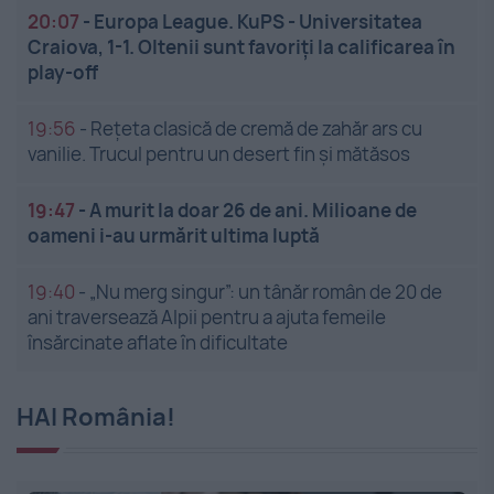
20:07
-
Europa League. KuPS - Universitatea
Craiova, 1-1. Oltenii sunt favoriți la calificarea în
play-off
19:56
-
Rețeta clasică de cremă de zahăr ars cu
vanilie. Trucul pentru un desert fin și mătăsos
19:47
-
A murit la doar 26 de ani. Milioane de
oameni i-au urmărit ultima luptă
19:40
-
„Nu merg singur”: un tânăr român de 20 de
ani traversează Alpii pentru a ajuta femeile
însărcinate aflate în dificultate
HAI România!