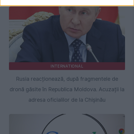
INTERNATIONAL
Rusia reacționează, după fragmentele de
dronă găsite în Republica Moldova. Acuzații la
adresa oficialilor de la Chișinău