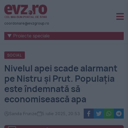
Știri
naționale
coordonare@evzgroup.ro
și
▼ Proiecte speciale
internaționale
|
SOCIAL
România
Nivelul apei scade alarmant
-
pe Nistru și Prut. Populația
Evenimentul
este îndemnată să
Zilei
economisească apa
Sanda Frunze
5 iulie 2025, 20:53