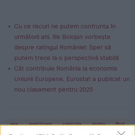
Cu ce riscuri ne putem confrunta în
următorii ani. Ilie Bolojan vorbește
despre ratingul României: Sper să
putem trece la o perspectivă stabilă
Cât contribuie România la economia
Uniunii Europene. Eurostat a publicat un
nou clasament pentru 2025
apa
avertizare
canicula
nistru
Prut