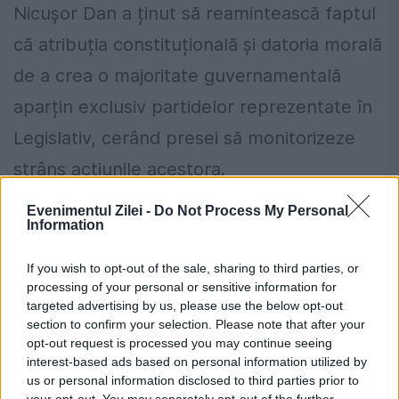
Nicușor Dan a ținut să reamintească faptul
că atribuția constituțională și datoria morală
de a crea o majoritate guvernamentală
aparțin exclusiv partidelor reprezentate în
Legislativ, cerând presei să monitorizeze
strâns acțiunile acestora.
Evenimentul Zilei -
Do Not Process My Personal
„Sunt sigur că veți pune aceleași întrebări
Information
liderilor partidelor. Majoritatea parlamentară
If you wish to opt-out of the sale, sharing to third parties, or
nu e la președinte, majoritatea
processing of your personal or sensitive information for
parlamentară este la partidele din
targeted advertising by us, please use the below opt-out
section to confirm your selection. Please note that after your
Parlament și răspunsul trebuie să vină de la
opt-out request is processed you may continue seeing
interest-based ads based on personal information utilized by
liderii partidelor din Parlament”, a punctat
us or personal information disclosed to third parties prior to
your opt-out. You may separately opt-out of the further