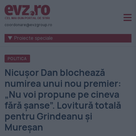
Știri
naționale
coordonare@evzgroup.ro
și
▼ Proiecte speciale
internaționale
|
POLITICA
România
Nicușor Dan blochează
-
numirea unui nou premier:
Evenimentul
„Nu voi propune pe cineva
Zilei
fără șanse”. Lovitură totală
pentru Grindeanu și
Mureșan