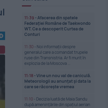
ul
11:39
-
Afacerea din spatele
Federației Române de Taekwondo
WT. Ce a descoperit Curtea de
Conturi
11:30
-
Noi informații despre
generalul care a comandat trupele
ruse din Transnistria. Ar fi murit în
explozia de la Moscova ...
11:18
-
Vine un nou val de caniculă.
Meteorologii au anunțat și data la
care se răcorește vremea
11:10
-
Decizia luată de Maia Sandu
după amenințările din spațiul aerian