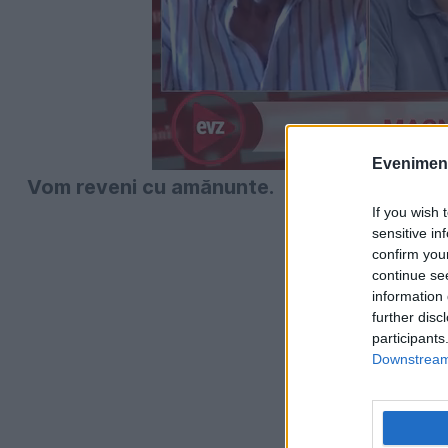
Evenimentu
Vom reveni cu amănunte.
If you wish 
sensitive in
confirm you
continue se
information 
further disc
participants
Downstream 