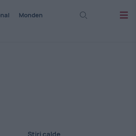
onal
Monden
Stiri calde