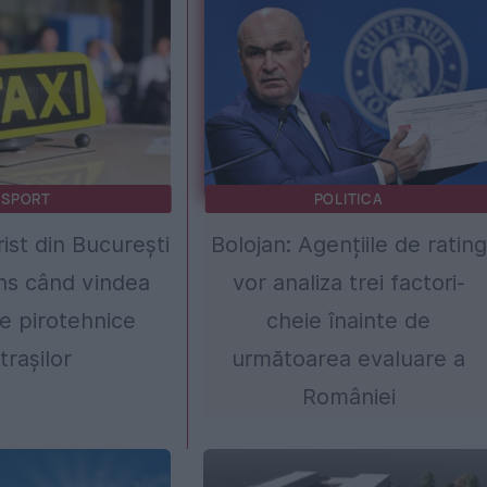
SPORT
POLITICA
ist din București
Bolojan: Agențiile de rating
ins când vindea
vor analiza trei factori-
e pirotehnice
cheie înainte de
trașilor
următoarea evaluare a
României