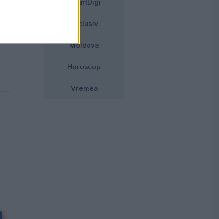
SmartDigi
Exclusiv
Moldova
Horoscop
Vremea