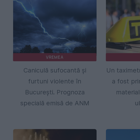
VREMEA
Caniculă sufocantă și
Un taximetr
furtuni violente în
a fost pr
București. Prognoza
material
specială emisă de ANM
ul