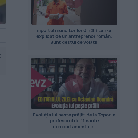
Importul muncitorilor din Sri Lanka,
explicat de un antreprenor român.
Sunt destul de volatili
t
Evoluția lui pește prăjit: de la Topor la
profesorul de ”finanțe
comportamentale”