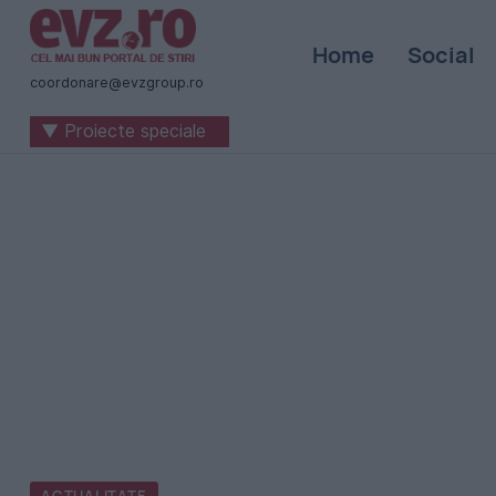
Știri
Home
Social
naționale
coordonare@evzgroup.ro
și
▼ Proiecte speciale
internaționale
|
România
-
Evenimentul
Zilei