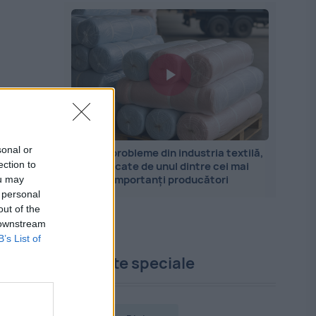
sonal or
Marile probleme din industria textilă,
explicate de unul dintre cei mai
ection to
importanți producători
ou may
 personal
out of the
 downstream
B’s List of
Proiecte speciale