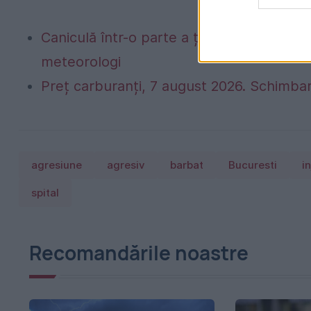
Caniculă într-o parte a țării, vijelii în 
meteorologi
Preț carburanți, 7 august 2026. Schimbar
agresiune
agresiv
barbat
Bucuresti
i
spital
Recomandările noastre