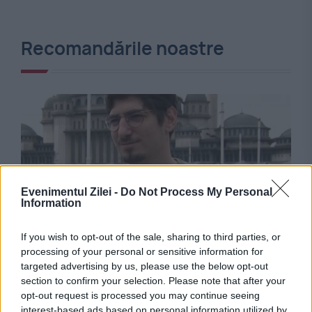
Recomandările noastre
Evenimentul Zilei -
Do Not Process My Personal
Information
SOCIAL
If you wish to opt-out of the sale, sharing to third parties, or
processing of your personal or sensitive information for
Adevărul despre moartea lui Mircea Lucescu.
targeted advertising by us, please use the below opt-out
section to confirm your selection. Please note that after your
Nepotul său, Matei, rupe tăcerea
opt-out request is processed you may continue seeing
interest-based ads based on personal information utilized by