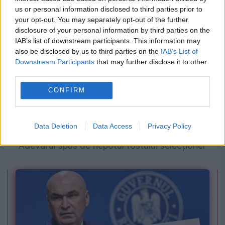
us or personal information disclosed to third parties prior to
your opt-out. You may separately opt-out of the further
disclosure of your personal information by third parties on the
IAB’s list of downstream participants. This information may
also be disclosed by us to third parties on the
IAB’s List of
Downstream Participants
that may further disclose it to other
third parties.
CONFIRM
SPORT
Data Deletion
Data Access
Privacy Policy
De ce a murit, de fapt, Mircea Lucescu.
Adevărul spus de nepotul fostului selecționer