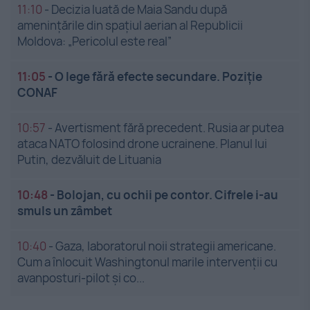
11:10
-
Decizia luată de Maia Sandu după
amenințările din spațiul aerian al Republicii
Moldova: „Pericolul este real”
11:05
-
O lege fără efecte secundare. Poziție
CONAF
10:57
-
Avertisment fără precedent. Rusia ar putea
ataca NATO folosind drone ucrainene. Planul lui
Putin, dezvăluit de Lituania
10:48
-
Bolojan, cu ochii pe contor. Cifrele i-au
smuls un zâmbet
10:40
-
Gaza, laboratorul noii strategii americane.
Cum a înlocuit Washingtonul marile intervenții cu
avanposturi-pilot și co...