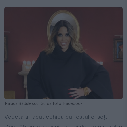
Raluca Bădulescu. Sursa foto: Facebook
Vedeta a făcut echipă cu fostul ei soț.
După 15 ani de căsnicie, cei doi au păstrat o