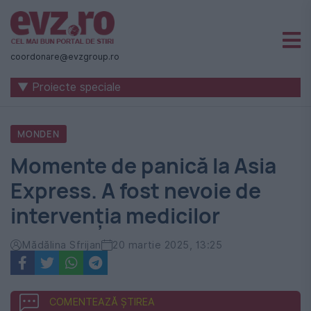
Știri
naționale
coordonare@evzgroup.ro
și
▼ Proiecte speciale
internaționale
|
MONDEN
România
Momente de panică la Asia
-
Express. A fost nevoie de
Evenimentul
intervenția medicilor
Zilei
Mădălina Sfrijan
20 martie 2025, 13:25
COMENTEAZĂ ȘTIREA