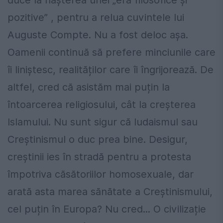
duce la nașterea unei „era filosofice și
pozitive” , pentru a relua cuvintele lui
Auguste Compte. Nu a fost deloc așa.
Oamenii continuă să prefere minciunile care
îi liniștesc, realităților care îi îngrijorează. De
altfel, cred că asistăm mai puțin la
întoarcerea religiosului, cât la creșterea
Islamului. Nu sunt sigur că Iudaismul sau
Creștinismul o duc prea bine. Desigur,
creștinii ies în stradă pentru a protesta
împotriva căsătoriilor homosexuale, dar
arată asta marea sănătate a Creștinismului,
cel puțin în Europa? Nu cred... O civilizație