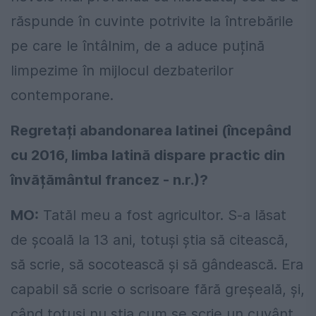
răspunde în cuvinte potrivite la întrebările
pe care le întâlnim, de a aduce puțină
limpezime în mijlocul dezbaterilor
contemporane.
Regretați abandonarea latinei (începând
cu 2016, limba latină dispare practic din
învățământul francez - n.r.)?
MO:
Tatăl meu a fost agricultor. S-a lăsat
de școală la 13 ani, totuși știa să citească,
să scrie, să socotească și să gândească. Era
capabil să scrie o scrisoare fără greșeală, și,
când totuși nu știa cum se scrie un cuvânt,