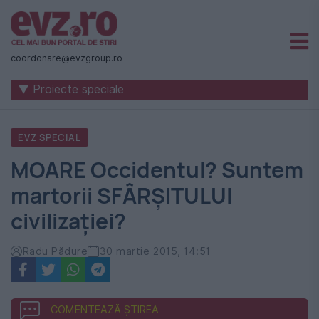
Știri
naționale
coordonare@evzgroup.ro
și
▼ Proiecte speciale
internaționale
|
EVZ SPECIAL
România
MOARE Occidentul? Suntem
-
martorii SFÂRȘITULUI
Evenimentul
civilizației?
Zilei
Radu Pădure
30 martie 2015, 14:51
COMENTEAZĂ ȘTIREA