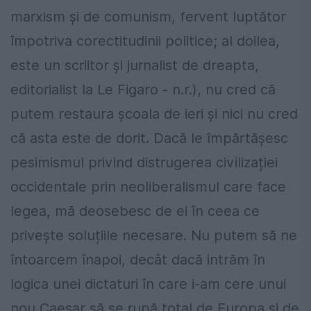
marxism și de comunism, fervent luptător
împotriva corectitudinii politice; al doilea,
este un scriitor și jurnalist de dreapta,
editorialist la Le Figaro - n.r.), nu cred că
putem restaura școala de ieri și nici nu cred
că asta este de dorit. Dacă le împărtășesc
pesimismul privind distrugerea civilizației
occidentale prin neoliberalismul care face
legea, mă deosebesc de ei în ceea ce
privește soluțiile necesare. Nu putem să ne
întoarcem înapoi, decât dacă intrăm în
logica unei dictaturi în care i-am cere unui
nou Caesar să se rupă total de Europa și de