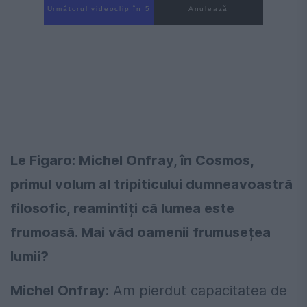
Următorul videoclip în 4
Anulează
Le Figaro: Michel Onfray, în Cosmos,
primul volum al tripiticului dumneavoastră
filosofic, reamintiți că lumea este
frumoasă. Mai văd oamenii frumusețea
lumii?
Michel Onfray:
Am pierdut capacitatea de