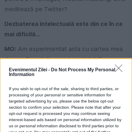
meditează pe Twitter?
Dezbaterea intelectuală este din ce în ce
mai dificilă...
MO:
Am experimentat asta cu cartea mea
despre Freud, Amurgul unui idol. O
avalanșă de insulte m-a năpădit. Am văzut
Evenimentul Zilei -
Do Not Process My Personal
Information
oameni care, în numele libertății de
If you wish to opt-out of the sale, sharing to third parties, or
expresie, voiau să interzică difuzarea
processing of your personal or sensitive information for
cursului meu pe France Culture! S-a zis sau
targeted advertising by us, please use the below opt-out
section to confirm your selection. Please note that after your
s-a scris că reactivez discursul extremei
opt-out request is processed you may continue seeing
interest-based ads based on personal information utilized by
drepte, că sunt un pedofil refulat sau un
us or personal information disclosed to third parties prior to
antisemit. Așa am descoperit pacostea
your opt-out. You may separately opt-out of the further