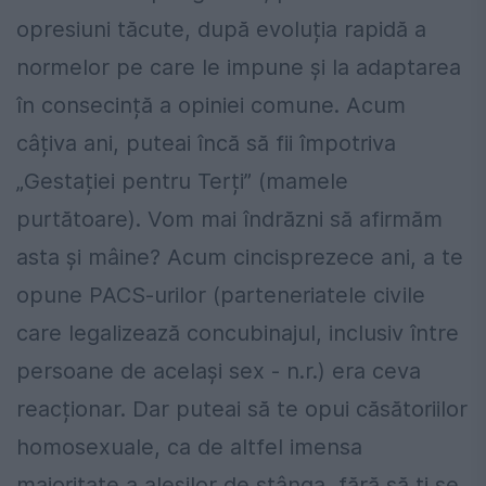
opresiuni tăcute, după evoluția rapidă a
normelor pe care le impune și la adaptarea
în consecință a opiniei comune. Acum
câțiva ani, puteai încă să fii împotriva
„Gestației pentru Terți” (mamele
purtătoare). Vom mai îndrăzni să afirmăm
asta și mâine? Acum cincisprezece ani, a te
opune PACS-urilor (parteneriatele civile
care legalizează concubinajul, inclusiv între
persoane de același sex - n.r.) era ceva
reacționar. Dar puteai să te opui căsătoriilor
homosexuale, ca de altfel imensa
majoritate a aleșilor de stânga, fără să ți se