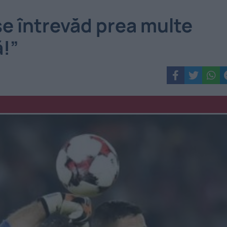
e întrevăd prea multe
ă!”