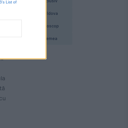
Exclusiv
B’s List of
Moldova
at
Horoscop
i,
Vremea
l.
la
tă
 cu