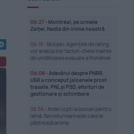
09:27
-
Montréal, pe urmele
Zeiței. Nadia din inima noastră
09:18
-
Bolojan: Agențiile de rating
vor analiza trei factori-cheie înainte
de următoarea evaluare a României
09:08
-
Adevărul despre PNRR.
USR a conceput jaloanele prost
trasate. PNL și PSD, eforturi de
gestionare și schimbare
08:58
-
Ardei copți la borcan pentru
iarnă. Secretul marinadei care le
păstrează aroma