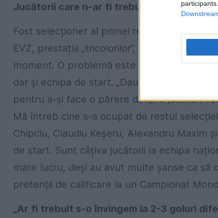
participants
Jucătorii care n-ar fi trebuit să lipsească 
Downstream 
Fost selecționer al primei reprezentative, Mi
EVZ, prestația „tricolorilor”, dar și activita
moment. O problemă este legată de selecția 
dar și echipa de start. „Daum a avut la dispoz
pentru a-și face o părere despre jucătorii r
Mă întreb cine s-a ocupat de restul selecție
Chipciu, Claudiu Keșeru, Alexandru Maxim și G
de start. Sunt câțiva jucătorii la echipa nați
mare lucru, deși au avut multe șanse ca să 
pretenții de calificare la un Campionat Mond
„Ar fi trebuit s-o învingem la 2-3 goluri dif