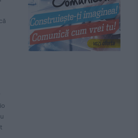
acă
r
io
ru
t