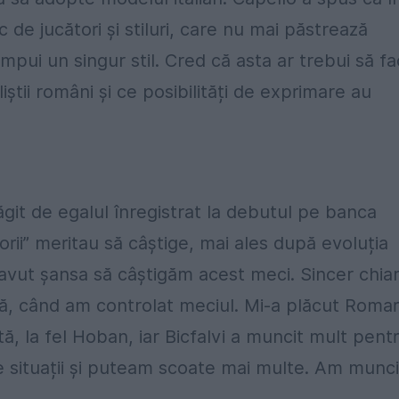
 de jucători și stiluri, care nu mai păstrează
 impui un singur stil. Cred că asta ar trebui să f
tii români și ce posibilități de exprimare au
it de egalul înregistrat la debutul pe banca
orii” meritau să câștige, mai ales după evoluția
avut șansa să câștigăm acest meci. Sincer chia
ă, când am controlat meciul. Mi-a plăcut Romar
, la fel Hoban, iar Bicfalvi a muncit mult pent
le situații și puteam scoate mai multe. Am munci