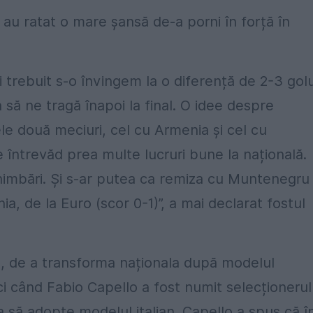
” au ratat o mare șansă de-a porni în forță în
 trebuit s-o învingem la o diferență de 2-3 golu
să ne tragă înapoi la final. O idee despre
e două meciuri, cel cu Armenia și cel cu
 întrevăd prea multe lucruri bune la națională.
himbări. Și s-ar putea ca remiza cu Muntenegru
ia, de la Euro (scor 0-1)”, a mai declarat fostul
, de a transforma naționala după modelul
ci când Fabio Capello a fost numit selecționerul
ca să adopte modelul italian. Capello a spus că î