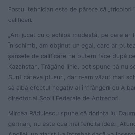
Fostul tehnician este de părere că „tricolorii
calificări.
„Am jucat cu o echipă modestă, pe care ar fi
În schimb, am obținut un egal, care ar putea 
șansele de calificare ne putem face după cel
Kazahstan. Trăgând linie, pot spune că nu se
Sunt câteva plusuri, dar n-am văzut mari sc
să aibă efectul negativ al înfrângerii cu Alban
director al Școlii Federale de Antrenori.
Mircea Rădulescu spune că dorința lui Daum
german, nu este cea mai fericită idee. „Atun
Angliei, un ziarist l-a întrebat dacă va încer