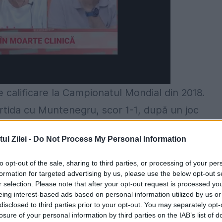
calificare la Campionatul Mondial din 2018.
 partida cu Muntenegru, scor 1-1, după un joc
pa (85), Jovetici (87) și penalty-ul ratat de Nicu
l Zilei -
Do Not Process My Personal Information
to opt-out of the sale, sharing to third parties, or processing of your per
 trei puncte în Grupa E și va evolua în
formation for targeted advertising by us, please use the below opt-out s
r selection. Please note that after your opt-out request is processed y
enia (8 octombrie) și în Kazahstan (11
eing interest-based ads based on personal information utilized by us or
disclosed to third parties prior to your opt-out. You may separately opt-
losure of your personal information by third parties on the IAB’s list of