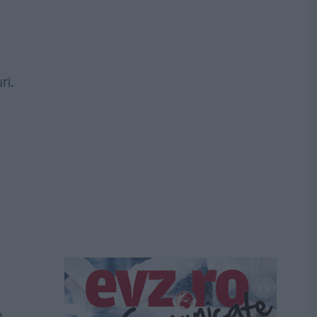
ri.
n