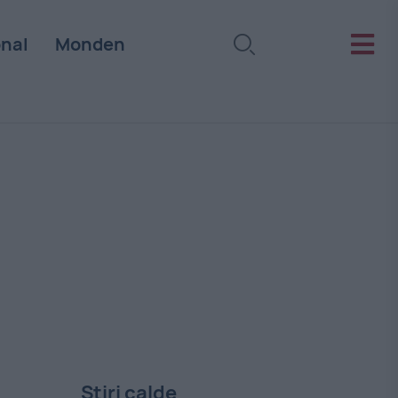
onal
Monden
Stiri calde