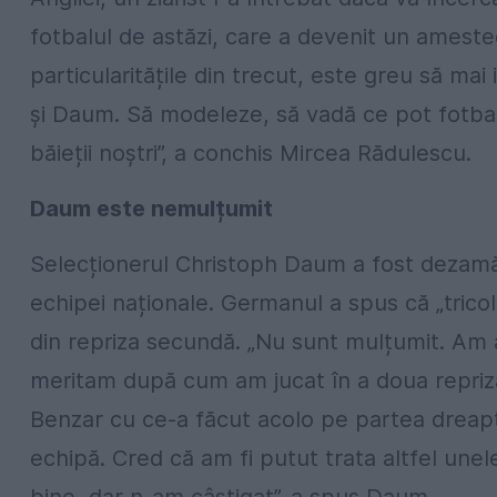
fotbalul de astăzi, care a devenit un amestec
particularitățile din trecut, este greu să mai
și Daum. Să modeleze, să vadă ce pot fotbaliș
băieții noștri”, a conchis Mircea Rădulescu.
Daum este nemulțumit
Selecționerul Christoph Daum a fost dezamăg
echipei naționale. Germanul a spus că „tricol
din repriza secundă. „Nu sunt mulțumit. Am 
meritam după cum am jucat în a doua repriz
Benzar cu ce-a făcut acolo pe partea dreaptă
echipă. Cred că am fi putut trata altfel une
bine, dar n-am câștigat”, a spus Daum.