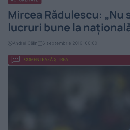
ACTUALITATE
Mircea Rădulescu: „Nu s
lucruri bune la național
Andrei Călin
6 septembrie 2016, 00:00
COMENTEAZĂ ȘTIREA