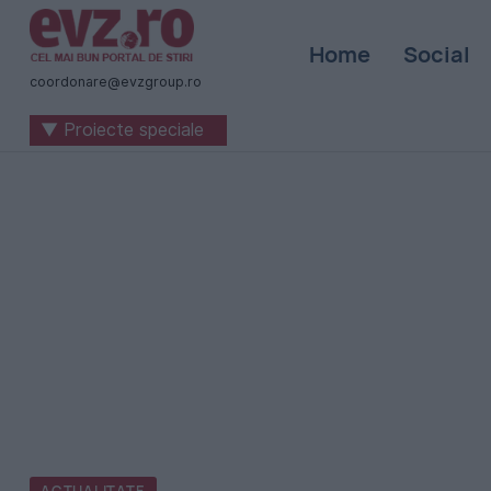
Știri
Home
Social
naționale
coordonare@evzgroup.ro
și
▼ Proiecte speciale
internaționale
|
România
-
Evenimentul
Zilei