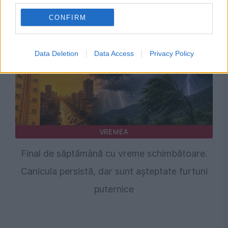
București. Prognoza specială emisă de ANM
CONFIRM
Data Deletion
Data Access
Privacy Policy
VREMEA
Final de săptămână cu vreme schimbătoare.
Canicula persistă, dar sunt așteptate furtuni
puternice