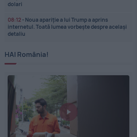
dolari
08:12
-
Noua apariție a lui Trump a aprins
internetul. Toată lumea vorbește despre același
detaliu
HAI România!