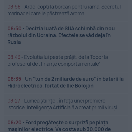
08:58
-
Ardei copți la borcan pentru iarnă. Secretul
marinadei care le păstrează aroma
08:50
-
Decizia luată de SUA schimbă din nou
războiul din Ucraina. Efectele se văd deja în
Rusia
08:43
-
Evoluția lui pește prăjit: de la Topor la
profesorul de „finanțe comportamentale”
08:35
-
Un "tun de 2 miliarde de euro" în baterii la
Hidroelectrica, forțat de Ilie Bolojan
08:27
-
Lumea științei, în fața unei premiere
istorice. Inteligența Artificială a creat primii viruși
08:20
-
Ford pregătește o surpriză pe piața
mașinilor electrice. Va costa sub 30.000 de