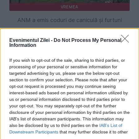
VREMEA
ANM a emis coduri de caniculă și furtuni
pentru mare parte din țară. Unde lovesc
Evenimentul Zilei -
Do Not Process My Personal
vijeliile
Information
If you wish to opt-out of the sale, sharing to third parties, or
processing of your personal or sensitive information for
targeted advertising by us, please use the below opt-out
section to confirm your selection. Please note that after your
opt-out request is processed you may continue seeing
interest-based ads based on personal information utilized by
us or personal information disclosed to third parties prior to
your opt-out. You may separately opt-out of the further
disclosure of your personal information by third parties on the
VREMEA
IAB’s list of downstream participants. This information may
also be disclosed by us to third parties on the
IAB’s List of
Caniculă sufocantă și furtuni violente în
Downstream Participants
that may further disclose it to other
third parties.