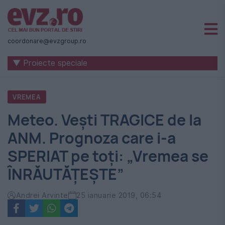
Știri
naționale
coordonare@evzgroup.ro
și
▼ Proiecte speciale
internaționale
|
VREMEA
România
Meteo. Vești TRAGICE de la
-
ANM. Prognoza care i-a
Evenimentul
SPERIAT pe toți: „Vremea se
Zilei
ÎNRĂUTĂȚEȘTE”
Andrei Arvinte
25 ianuarie 2019, 06:54