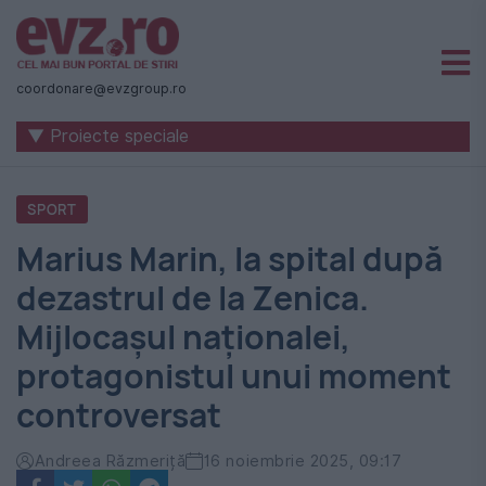
Știri
naționale
coordonare@evzgroup.ro
și
▼ Proiecte speciale
internaționale
|
SPORT
România
Marius Marin, la spital după
-
dezastrul de la Zenica.
Evenimentul
Mijlocașul naționalei,
Zilei
protagonistul unui moment
controversat
Andreea Răzmeriță
16 noiembrie 2025, 09:17