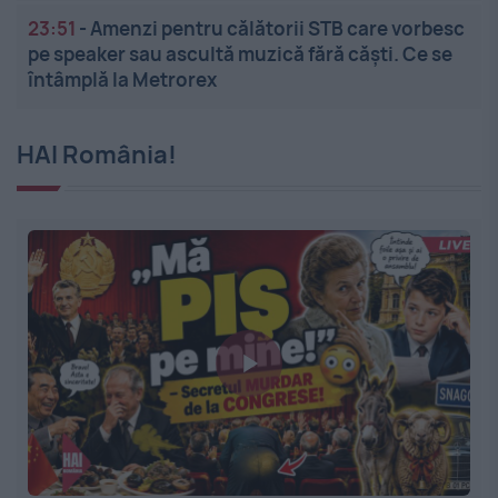
23:51
-
Amenzi pentru călătorii STB care vorbesc
pe speaker sau ascultă muzică fără căști. Ce se
întâmplă la Metrorex
HAI România!