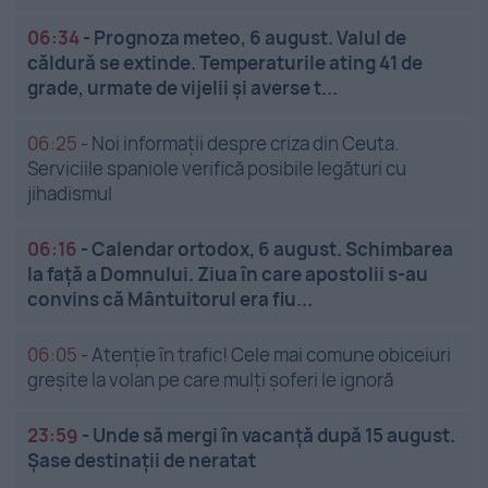
06:34
-
Prognoza meteo, 6 august. Valul de
căldură se extinde. Temperaturile ating 41 de
grade, urmate de vijelii și averse t...
06:25
-
Noi informații despre criza din Ceuta.
Serviciile spaniole verifică posibile legături cu
jihadismul
06:16
-
Calendar ortodox, 6 august. Schimbarea
la față a Domnului. Ziua în care apostolii s-au
convins că Mântuitorul era fiu...
06:05
-
Atenție în trafic! Cele mai comune obiceiuri
greșite la volan pe care mulți șoferi le ignoră
23:59
-
Unde să mergi în vacanță după 15 august.
Șase destinații de neratat