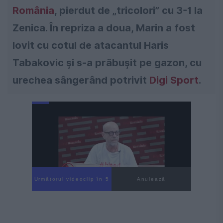
România
, pierdut de „tricolori” cu 3-1 la
Zenica. În repriza a doua, Marin a fost
lovit cu cotul de atacantul Haris
Tabakovic și s-a prăbușit pe gazon, cu
urechea sângerând potrivit
Digi Sport
.
Următorul videoclip în 4
Anulează