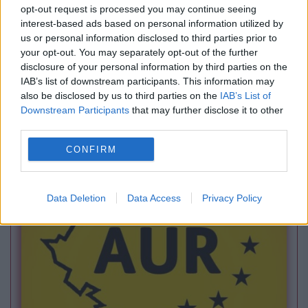
opt-out request is processed you may continue seeing
interest-based ads based on personal information utilized by
us or personal information disclosed to third parties prior to
your opt-out. You may separately opt-out of the further
disclosure of your personal information by third parties on the
VREMEA
IAB’s list of downstream participants. This information may
also be disclosed by us to third parties on the
IAB’s List of
Prognoza meteo, 6 august. Valul de căldură se
Downstream Participants
that may further disclose it to other
extinde. Temperaturile ating 41 de grade,
third parties.
urmate de vijelii și averse torențiale
CONFIRM
Data Deletion
Data Access
Privacy Policy