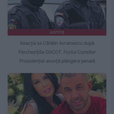
JUSTITIE
Reacția lui Cătălin Avramescu după
Perchezițiile DIICOT. Fostul Consilier
Prezidențial anunță plângere penală