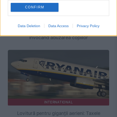
CONFIRM
JUSTITIE
Acuzații teribile în cazul lui Cătălin Avramescu.
Data Deletion
Data Access
Privacy Policy
Șase procese cu fosta parteneră, ambii
invocând abuzarea copiilor
INTERNATIONAL
Lovitură pentru giganții aerieni: Taxele