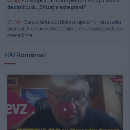
07:49
-
O eclipsă rară vine peste o Europă lovită
de caniculă. „Situația este gravă”
07:40
-
Cancerul lui Joe Biden a ajuns într-un stadiu
avansat. Fiul său vorbește despre suferința fostului
președinte
HAI România!