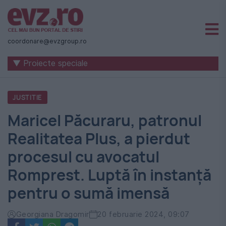
Știri
naționale
coordonare@evzgroup.ro
și
▼ Proiecte speciale
internaționale
|
JUSTITIE
România
Maricel Păcuraru, patronul
-
Realitatea Plus, a pierdut
Evenimentul
procesul cu avocatul
Zilei
Romprest. Luptă în instanță
pentru o sumă imensă
Georgiana Dragomir
20 februarie 2024, 09:07