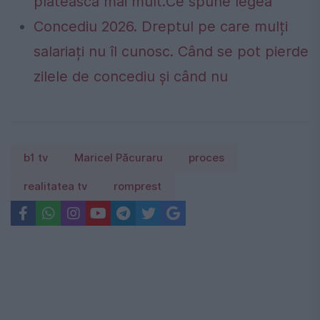
plătească mai mult.Ce spune legea
Concediu 2026. Dreptul pe care mulți
salariați nu îl cunosc. Când se pot pierde
zilele de concediu și când nu
b1 tv
Maricel Păcuraru
proces
realitatea tv
romprest