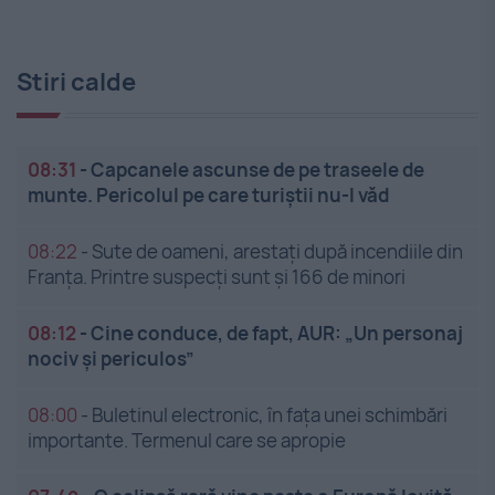
Stiri calde
08:31
-
Capcanele ascunse de pe traseele de
munte. Pericolul pe care turiștii nu-l văd
08:22
-
Sute de oameni, arestați după incendiile din
Franța. Printre suspecți sunt și 166 de minori
08:12
-
Cine conduce, de fapt, AUR: „Un personaj
nociv și periculos”
08:00
-
Buletinul electronic, în fața unei schimbări
importante. Termenul care se apropie