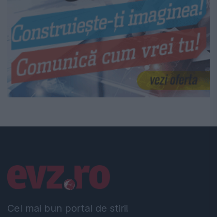
Linkuri utile
Cel mai bun portal de stiri!