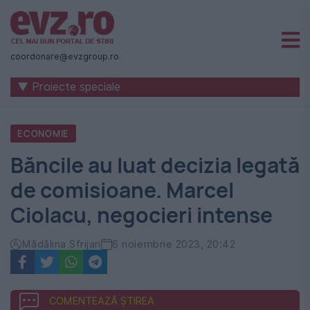
Știri
naționale
coordonare@evzgroup.ro
și
▼ Proiecte speciale
internaționale
|
ECONOMIE
România
Băncile au luat decizia legată
-
de comisioane. Marcel
Evenimentul
Ciolacu, negocieri intense
Zilei
Mădălina Sfrijan
6 noiembrie 2023, 20:42
COMENTEAZĂ ȘTIREA