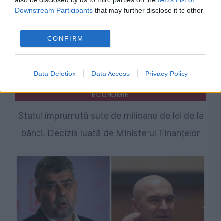
also be disclosed by us to third parties on the
IAB’s List of
Downstream Participants
that may further disclose it to other
third parties.
CONFIRM
Data Deletion
Data Access
Privacy Policy
ECONOMIE
Statul împrumută sute de milioane de lei de la
bănci. Decizia luată de Ministerul Finanțelor