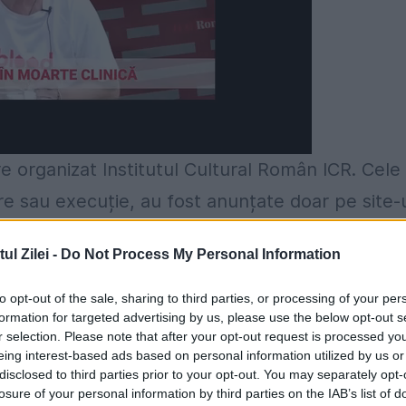
re organizat Institutul Cultural Român ICR. Cele
re sau execuție, au fost anunțate doar pe site-
ministrația publică și nu pe site-ul oficial al IC
l Zilei -
Do Not Process My Personal Information
stituție caută în mod obișnuit, scrie B1.
to opt-out of the sale, sharing to third parties, or processing of your per
vind posibilitea unui "concurs cu dedicație" în
formation for targeted advertising by us, please use the below opt-out s
r selection. Please note that after your opt-out request is processed y
t motiv anunțul este unul mai "ascuns".
eing interest-based ads based on personal information utilized by us or
disclosed to third parties prior to your opt-out. You may separately opt-
importante precum director general în Direcția
losure of your personal information by third parties on the IAB’s list of