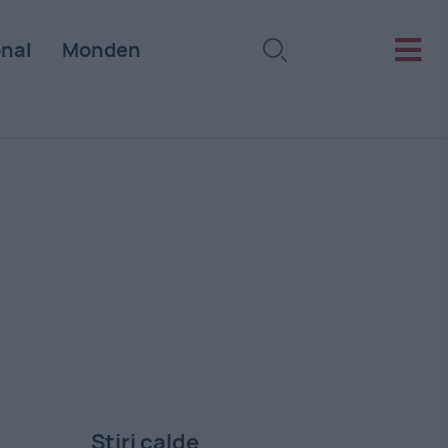
onal
Monden
Stiri calde