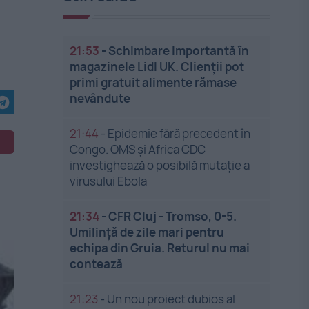
21:53
-
Schimbare importantă în
magazinele Lidl UK. Clienții pot
primi gratuit alimente rămase
nevândute
21:44
-
Epidemie fără precedent în
Congo. OMS și Africa CDC
investighează o posibilă mutație a
virusului Ebola
21:34
-
CFR Cluj - Tromso, 0-5.
Umilință de zile mari pentru
echipa din Gruia. Returul nu mai
contează
21:23
-
Un nou proiect dubios al