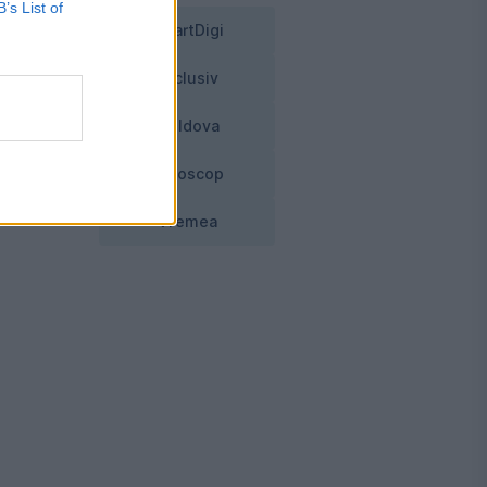
B’s List of
SmartDigi
Exclusiv
Moldova
Horoscop
Vremea