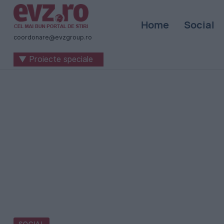
Știri
Home
Social
naționale
coordonare@evzgroup.ro
și
▼ Proiecte speciale
internaționale
|
România
-
Evenimentul
Zilei