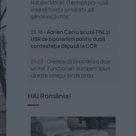
Nataliei Morari. O echipă pro-rusă
vrea să înveţe jurnaliştii „să
gândească critic”
21:14
-
Adrian Câciu acuză PNL și
USR de bipolarism politic după
contestația depusă la CCR
21:03
-
Credeai că birocrația e doar
un mit. Funcționarii europeni spun
că este colegul lor de birou
HAI România!