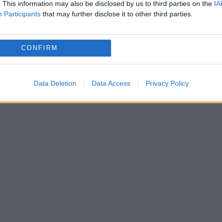
. This information may also be disclosed by us to third parties on the
IA
 director în Direcția Juridică și Resurse Umane
Participants
that may further disclose it to other third parties.
 structuri.
implicat în mai multe controverse în mandatul
CONFIRM
nu a dat dovadă de transparență pentru a rezolva
Data Deletion
Data Access
Privacy Policy