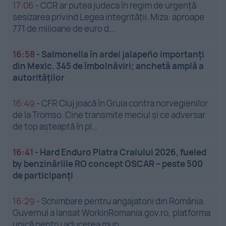
17:06
-
CCR ar putea judeca în regim de urgență
sesizarea privind Legea integrității. Miza: aproape
771 de milioane de euro d...
16:58
-
Salmonella în ardei jalapeño importanți
din Mexic. 345 de îmbolnăviri; anchetă amplă a
autorităților
16:49
-
CFR Cluj joacă în Gruia contra norvegienilor
de la Tromso. Cine transmite meciul și ce adversar
de top așteaptă în pl...
16:41
-
Hard Enduro Piatra Craiului 2026, fueled
by benzinăriile RO concept OSCAR – peste 500
de participanți
16:29
-
Schimbare pentru angajatorii din România.
Guvernul a lansat WorkinRomania.gov.ro, platforma
unică pentru aducerea mun...