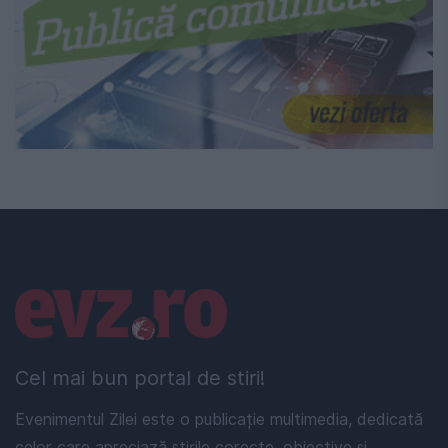
Linkuri utile
Cel mai bun portal de stiri!
Evenimentul Zilei este o publicație multimedia, dedicată
celor care apreciază știrile corecte, obiective și