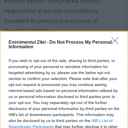
esențial pentru menținerea ritmului
negocierilor și pentru consolidarea
încrederii în parcursul european al
Republicii Moldova.
Evenimentul Zilei -
Do Not Process My Personal
Cum se solicită pensia pentru limită de
Information
vârstă dacă ați lucrat în mai multe state
If you wish to opt-out of the sale, sharing to third parties, or
din UE. Reguli privind calculul, plata și
processing of your personal or sensitive information for
targeted advertising by us, please use the below opt-out
condițiile de acordare
section to confirm your selection. Please note that after your
opt-out request is processed you may continue seeing
ANM schimbă prognoza: furtuni
interest-based ads based on personal information utilized by
puternice după caniculă. Harta
us or personal information disclosed to third parties prior to
your opt-out. You may separately opt-out of the further
avertizărilor pentru următoarele trei zile
disclosure of your personal information by third parties on the
IAB’s list of downstream participants. This information may
also be disclosed by us to third parties on the
IAB’s List of
Downstream Participants
that may further disclose it to other