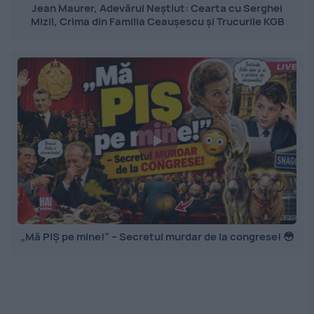
Jean Maurer, Adevărul Neștiut: Cearta cu Serghei
Mizil, Crima din Familia Ceaușescu și Trucurile KGB
„Mă PIȘ pe mine!” – Secretul murdar de la congrese! 😳