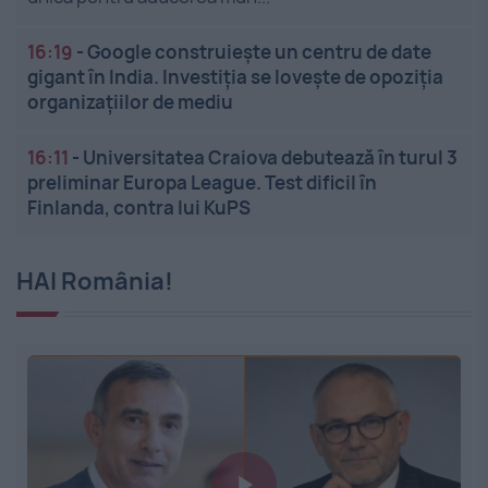
16:19
-
Google construiește un centru de date
gigant în India. Investiția se lovește de opoziția
organizațiilor de mediu
16:11
-
Universitatea Craiova debutează în turul 3
preliminar Europa League. Test dificil în
Finlanda, contra lui KuPS
HAI România!