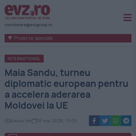
Știri
naționale
coordonare@evzgroup.ro
și
▼ Proiecte speciale
internaționale
|
INTERNATIONAL
România
Maia Sandu, turneu
-
diplomatic european pentru
Evenimentul
a accelera aderarea
Zilei
Moldovei la UE
Bianca Ion
18 mai 2026, 11:05