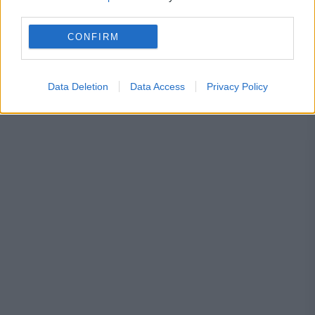
third parties.
aderare
maia sandu
republica moldova
CONFIRM
uniunea europeana
Data Deletion
Data Access
Privacy Policy